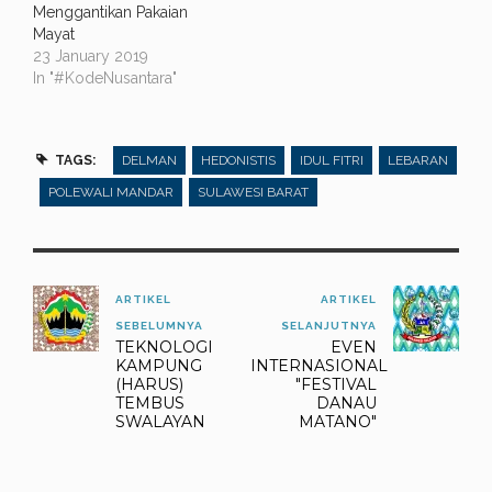
Menggantikan Pakaian
Mayat
23 January 2019
In "#KodeNusantara"
TAGS:
DELMAN
HEDONISTIS
IDUL FITRI
LEBARAN
POLEWALI MANDAR
SULAWESI BARAT
ARTIKEL
ARTIKEL
SEBELUMNYA
SELANJUTNYA
TEKNOLOGI
EVEN
KAMPUNG
INTERNASIONAL
(HARUS)
"FESTIVAL
TEMBUS
DANAU
SWALAYAN
MATANO"