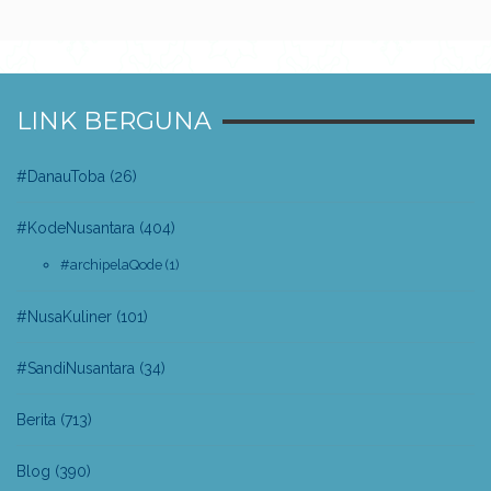
LINK BERGUNA
#DanauToba
(26)
#KodeNusantara
(404)
#archipelaQode
(1)
#NusaKuliner
(101)
#SandiNusantara
(34)
Berita
(713)
Blog
(390)