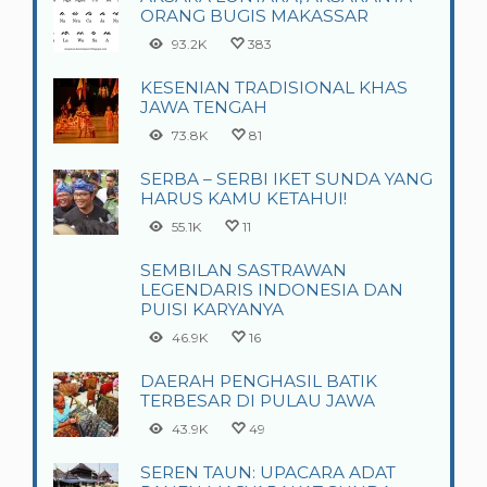
ORANG BUGIS MAKASSAR
93.2K
383
KESENIAN TRADISIONAL KHAS
JAWA TENGAH
73.8K
81
SERBA – SERBI IKET SUNDA YANG
HARUS KAMU KETAHUI!
55.1K
11
SEMBILAN SASTRAWAN
LEGENDARIS INDONESIA DAN
PUISI KARYANYA
46.9K
16
DAERAH PENGHASIL BATIK
TERBESAR DI PULAU JAWA
43.9K
49
SEREN TAUN: UPACARA ADAT