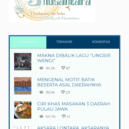
POPULER
TERAKHIR
KOMENTAR
MAKNA DIBALIK LAGU ”LINGSIR
WENGI”
161.2K
67
MENGENAL MOTIF BATIK
BESERTA ASAL DAERAHNYA
135.1K
211
CIRI KHAS MASAKAN 3 DAERAH
PULAU JAWA
101.7K
41
AKSARA LONTARA, AKSARANYA