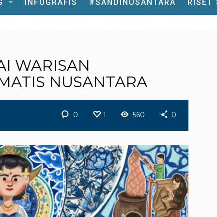
G
INFOGRAFIS
#SANDINUSANTARA
RISET
AI WARISAN
MATIS NUSANTARA
0
1
560
0