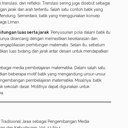
translasi, dan refleksi. Translasi sering juga disebut sebagai
an jarak dan arah tertentu. Salah satu contoh batik yang
 Mendung. Sementara, batik yang menggunakan konsep
Naga Liman.
tungan luas serta jarak
. Penyusunan pola dalam batik itu
 tentunya dirancang dengan memastikan keselarasan dan
ngaplikasian perhitungan matematis. Selain itu, sebelum
an luas bidang dan jarak antar desain untuk mendapatkan
n sebagai media pembelajaran matematika. Dalam salah satu
butkan beberapa motif batik yang mengandung unsur-unsur
ngembangan pembelajaran matematika. Misalnya, batik
k sekolah dasar. Motifnya dapat digunakan untuk
na.
ik Tradisional Jawa sebagai Pengembangan Media
ikan dan Kebudayaan, Vol. 12 No.1