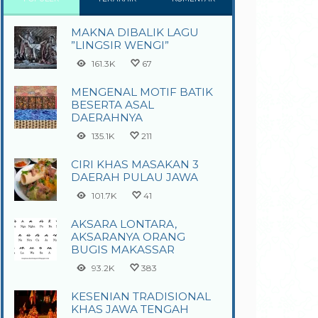
MAKNA DIBALIK LAGU
”LINGSIR WENGI”
161.3K
67
MENGENAL MOTIF BATIK
BESERTA ASAL
DAERAHNYA
135.1K
211
CIRI KHAS MASAKAN 3
DAERAH PULAU JAWA
101.7K
41
AKSARA LONTARA,
AKSARANYA ORANG
BUGIS MAKASSAR
93.2K
383
KESENIAN TRADISIONAL
KHAS JAWA TENGAH