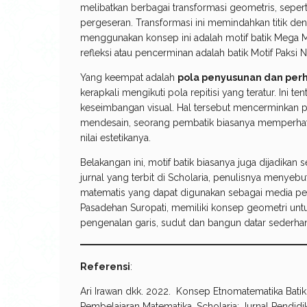
melibatkan berbagai transformasi geometris, seperti 
pergeseran. Transformasi ini memindahkan titik deng
menggunakan konsep ini adalah motif batik Mega
refleksi atau pencerminan adalah batik Motif Paksi 
Yang keempat adalah
pola penyusunan dan perhi
kerapkali mengikuti pola repitisi yang teratur. Ini
keseimbangan visual. Hal tersebut mencerminkan pe
mendesain, seorang pembatik biasanya memperhatik
nilai estetikanya.
Belakangan ini, motif batik biasanya juga dijadika
jurnal yang terbit di Scholaria, penulisnya menye
matematis yang dapat digunakan sebagai media pe
Pasadehan Suropati, memiliki konsep geometri untu
pengenalan garis, sudut dan bangun datar sederha
Referensi
:
Ari Irawan dkk. 2022. Konsep Etnomatematika Bat
Pembelajaran Matematika. Scholaria: Jurnal Pendid