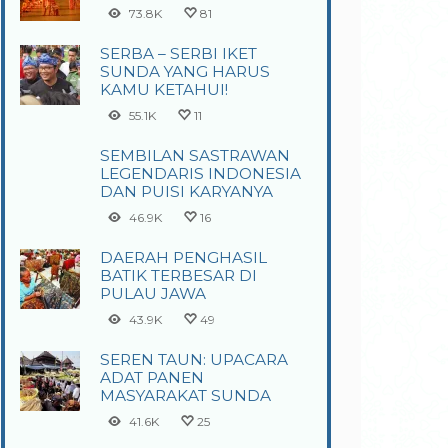
73.8K
81
SERBA – SERBI IKET
SUNDA YANG HARUS
KAMU KETAHUI!
55.1K
11
SEMBILAN SASTRAWAN
LEGENDARIS INDONESIA
DAN PUISI KARYANYA
46.9K
16
DAERAH PENGHASIL
BATIK TERBESAR DI
PULAU JAWA
43.9K
49
SEREN TAUN: UPACARA
ADAT PANEN
MASYARAKAT SUNDA
41.6K
25