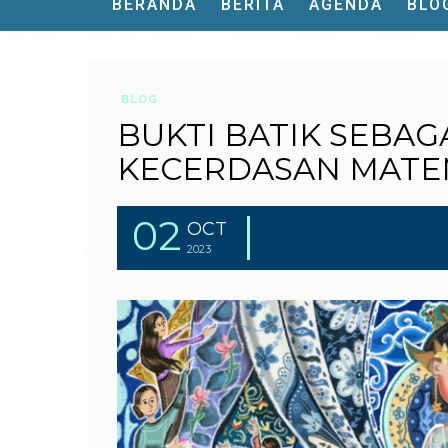
BERANDA
BERITA
AGENDA
BLO
BLOG
BUKTI BATIK SEBAG
KECERDASAN MATE
02
OCT
2023