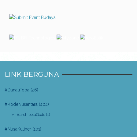
LINK BERGUNA
#DanauToba
(26)
#KodeNusantara
(404)
#archipelaQode
(1)
#NusaKuliner
(101)