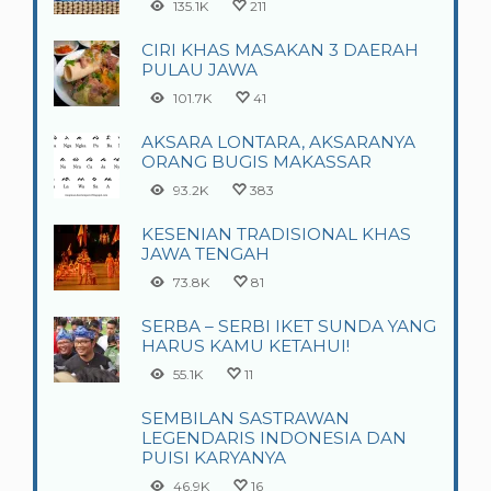
135.1K
211
CIRI KHAS MASAKAN 3 DAERAH
PULAU JAWA
101.7K
41
AKSARA LONTARA, AKSARANYA
ORANG BUGIS MAKASSAR
93.2K
383
KESENIAN TRADISIONAL KHAS
JAWA TENGAH
73.8K
81
SERBA – SERBI IKET SUNDA YANG
HARUS KAMU KETAHUI!
55.1K
11
SEMBILAN SASTRAWAN
LEGENDARIS INDONESIA DAN
PUISI KARYANYA
46.9K
16