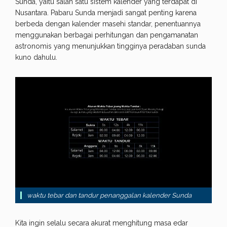
Sunda, yaitu salah satu sistem kalender yang terdapat di
Nusantara. Pabaru Sunda menjadi sangat penting karena
berbeda dengan kalender masehi standar, penentuannya
menggunakan berbagai perhitungan dan pengamanatan
astronomis yang menunjukkan tingginya peradaban sunda
kuno dahulu.
waktu tebar dan tandur penanggalan kalender Sunda
Kita ingin selalu secara akurat menghitung masa edar