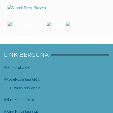
LINK BERGUNA
#DanauToba
(26)
#KodeNusantara
(404)
#archipelaQode
(1)
#NusaKuliner
(101)
#SandiNusantara
(34)