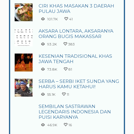
CIRI KHAS MASAKAN 3 DAERAH
PULAU JAWA
101.7K
41
AKSARA LONTARA, AKSARANYA
ORANG BUGIS MAKASSAR
93.2K
383
KESENIAN TRADISIONAL KHAS
JAWA TENGAH
73.8K
81
SERBA – SERBI IKET SUNDA YANG
HARUS KAMU KETAHUI!
55.1K
11
SEMBILAN SASTRAWAN
LEGENDARIS INDONESIA DAN
PUISI KARYANYA
46.9K
16