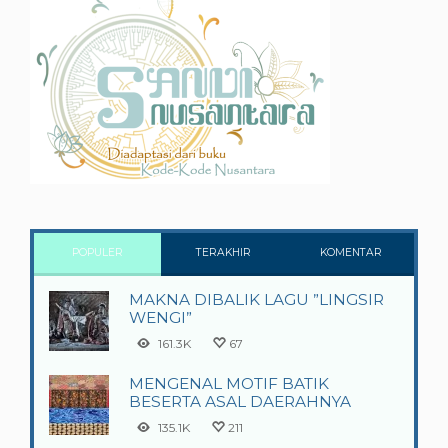
POPULER
TERAKHIR
KOMENTAR
MAKNA DIBALIK LAGU ”LINGSIR
WENGI”
161.3K
67
MENGENAL MOTIF BATIK
BESERTA ASAL DAERAHNYA
135.1K
211