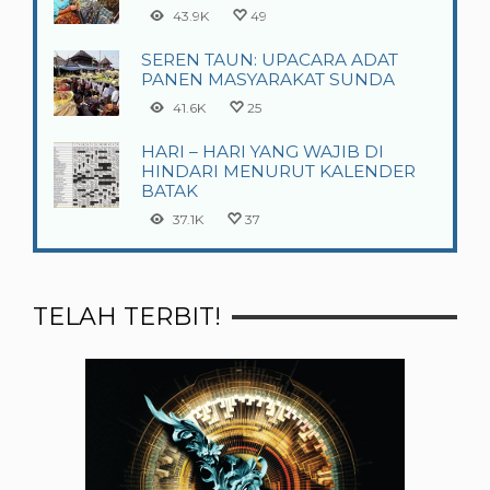
43.9K
49
SEREN TAUN: UPACARA ADAT
PANEN MASYARAKAT SUNDA
41.6K
25
HARI – HARI YANG WAJIB DI
HINDARI MENURUT KALENDER
BATAK
37.1K
37
TELAH TERBIT!