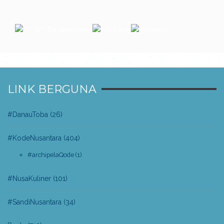
LINK BERGUNA
#DanauToba
(26)
#KodeNusantara
(404)
#archipelaQode
(1)
#NusaKuliner
(101)
#SandiNusantara
(34)