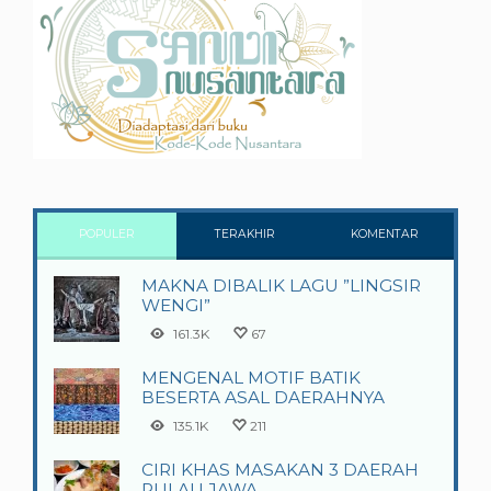
POPULER
TERAKHIR
KOMENTAR
MAKNA DIBALIK LAGU ”LINGSIR
WENGI”
161.3K
67
MENGENAL MOTIF BATIK
BESERTA ASAL DAERAHNYA
135.1K
211
CIRI KHAS MASAKAN 3 DAERAH
PULAU JAWA