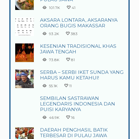
101.7K
41
AKSARA LONTARA, AKSARANYA
ORANG BUGIS MAKASSAR
93.2K
383
KESENIAN TRADISIONAL KHAS
JAWA TENGAH
73.8K
81
SERBA – SERBI IKET SUNDA YANG
HARUS KAMU KETAHUI!
55.1K
11
SEMBILAN SASTRAWAN
LEGENDARIS INDONESIA DAN
PUISI KARYANYA
46.9K
16
DAERAH PENGHASIL BATIK
TERBESAR DI PULAU JAWA