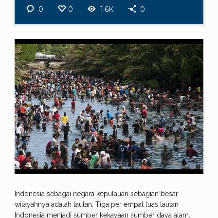
0
0
1.6K
0
Indonesia sebagai negara kepulauan sebagian besar
wilayahnya adalah lautan. Tiga per empat luas lautan
Indonesia menjadi sumber kekayaan sumber daya alam.