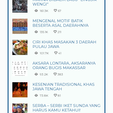
WENGI”
161.3K
67
MENGENAL MOTIF BATIK
BESERTA ASAL DAERAHNYA
135.1K
211
CIRI KHAS MASAKAN 3 DAERAH
PULAU JAWA
101.7K
41
AKSARA LONTARA, AKSARANYA
ORANG BUGIS MAKASSAR
93.2K
383
KESENIAN TRADISIONAL KHAS
JAWA TENGAH
73.8K
81
SERBA – SERBI IKET SUNDA YANG
HARUS KAMU KETAHUI!