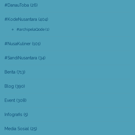
#DanauToba
(26)
#KodeNusantara
(404)
#archipelaQode
(1)
#NusaKuliner
(101)
#SandiNusantara
(34)
Berita
(713)
Blog
(390)
Event
(308)
Infografis
(5)
Media Sosial
(25)