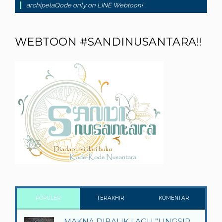
archipelaQode only on LINE Webtoon!
WEBTOON #SANDINUSANTARA!!
POPULER
TERAKHIR
KOMENTAR
MAKNA DIBALIK LAGU ”LINGSIR