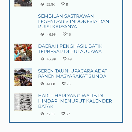
55.1K
11
SEMBILAN SASTRAWAN
LEGENDARIS INDONESIA DAN
PUISI KARYANYA
46.9K
16
DAERAH PENGHASIL BATIK
TERBESAR DI PULAU JAWA
43.9K
49
SEREN TAUN: UPACARA ADAT
PANEN MASYARAKAT SUNDA
41.6K
25
HARI – HARI YANG WAJIB DI
HINDARI MENURUT KALENDER
BATAK
37.1K
37