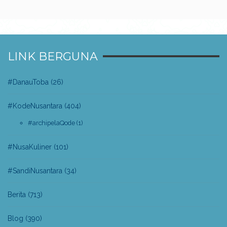
LINK BERGUNA
#DanauToba
(26)
#KodeNusantara
(404)
#archipelaQode
(1)
#NusaKuliner
(101)
#SandiNusantara
(34)
Berita
(713)
Blog
(390)