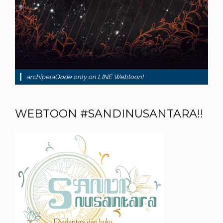
archipelaQode only on LINE Webtoon!
WEBTOON #SANDINUSANTARA!!