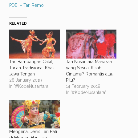
PDBI – Tari Remo
RELATED
Tari Bambangan Cakil,
Tari Nusantara Manakah
Tarian Tradisional Khas
yang Sesuai Kisah
Jawa Tengah
Cintamu? Romantis atau
28 January 2019
Pilu?
In "#KodeNusantara"
14 February 2018
In "#KodeNusantara"
Mengenal Jenis Tari Bali
di Momen Hari Tari