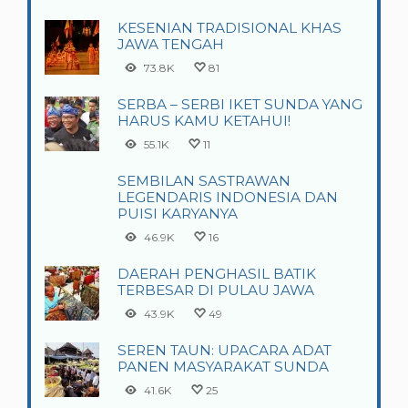
KESENIAN TRADISIONAL KHAS
JAWA TENGAH
73.8K
81
SERBA – SERBI IKET SUNDA YANG
HARUS KAMU KETAHUI!
55.1K
11
SEMBILAN SASTRAWAN
LEGENDARIS INDONESIA DAN
PUISI KARYANYA
46.9K
16
DAERAH PENGHASIL BATIK
TERBESAR DI PULAU JAWA
43.9K
49
SEREN TAUN: UPACARA ADAT
PANEN MASYARAKAT SUNDA
41.6K
25