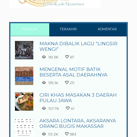
POPULER
TERAKHIR
KOMENTAR
MAKNA DIBALIK LAGU ”LINGSIR
WENGI”
161.3K
67
MENGENAL MOTIF BATIK
BESERTA ASAL DAERAHNYA
135.1K
211
CIRI KHAS MASAKAN 3 DAERAH
PULAU JAWA
101.7K
41
AKSARA LONTARA, AKSARANYA
ORANG BUGIS MAKASSAR
93.2K
383