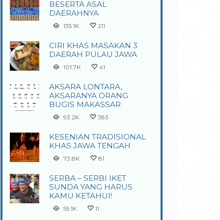
BESERTA ASAL
DAERAHNYA
135.1K
211
CIRI KHAS MASAKAN 3
DAERAH PULAU JAWA
101.7K
41
AKSARA LONTARA,
AKSARANYA ORANG
BUGIS MAKASSAR
93.2K
383
KESENIAN TRADISIONAL
KHAS JAWA TENGAH
73.8K
81
SERBA – SERBI IKET
SUNDA YANG HARUS
KAMU KETAHUI!
55.1K
11