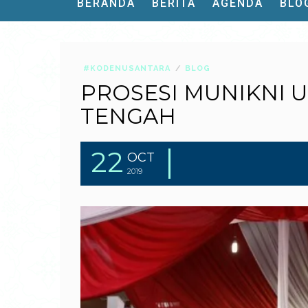
BERANDA
BERITA
AGENDA
BLO
#KODENUSANTARA
BLOG
PROSESI MUNIKNI U
TENGAH
22
OCT
2019