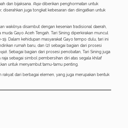
nah dan bijaksana.
Reje
diberikan penghormatan untuk
r
, diserahkan juga tongkat kebesaran dan diingatkan untuk
n wakilnya disambut dengan kesenian tradisional daerah,
ja muda Gayo Aceh Tengah. Tari Sining diperkirakan muncul
e-19. Dalam kehidupan masyarakat Gayo tempo dulu, tari ini
ndirikan rumah baru, dan (2) sebagai bagian dari prosesi
reje
). Sebagai bagian dari prosesi penobatan, Tari Sining juga
raja sebagai simbol pembersihan diri atas segala khilaf
lkan untuk menyambut tamu-tamu penting.
uan rakyat dari berbagai elemen, yang juga merupakan bentuk