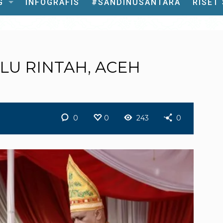
G
INFOGRAFIS
#SANDINUSANTARA
RISET
LU RINTAH, ACEH
0
0
243
0