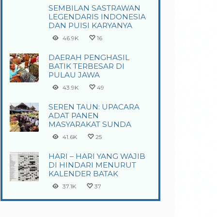
SEMBILAN SASTRAWAN
LEGENDARIS INDONESIA
DAN PUISI KARYANYA
46.9K
16
DAERAH PENGHASIL
BATIK TERBESAR DI
PULAU JAWA
43.9K
49
SEREN TAUN: UPACARA
ADAT PANEN
MASYARAKAT SUNDA
41.6K
25
HARI – HARI YANG WAJIB
DI HINDARI MENURUT
KALENDER BATAK
37.1K
37