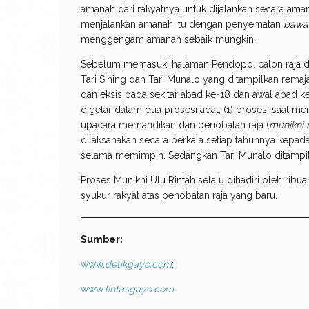
amanah dari rakyatnya untuk dijalankan secara ama
menjalankan amanah itu dengan penyematan
bawa
menggengam amanah sebaik mungkin.
Sebelum memasuki halaman Pendopo, calon raja da
Tari Sining dan Tari Munalo yang ditampilkan rema
dan eksis pada sekitar abad ke-18 dan awal abad k
digelar dalam dua prosesi adat; (1) prosesi saat me
upacara memandikan dan penobatan raja (
munikni 
dilaksanakan secara berkala setiap tahunnya kepada 
selama memimpin. Sedangkan Tari Munalo ditampi
Proses Munikni Ulu Rintah selalu dihadiri oleh rib
syukur rakyat atas penobatan raja yang baru.
Sumber:
www.
detikgayo.com
;
www.
lintasgayo.com