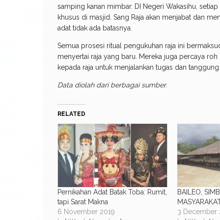
samping kanan mimbar. DI Negeri Wakasihu, setiap 
khusus di masjid. Sang Raja akan menjabat dan me
adat tidak ada batasnya.
Semua prosesi ritual pengukuhan raja ini bermaks
menyertai raja yang baru. Mereka juga percaya r
kepada raja untuk menjalankan tugas dan tanggung
Data diolah dari berbagai sumber.
RELATED
Pernikahan Adat Batak Toba: Rumit,
BAILEO, SIM
tapi Sarat Makna
MASYARAKA
6 November 2019
3 December 