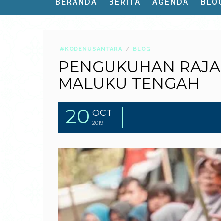
BERANDA
BERITA
AGENDA
BLO
#KODENUSANTARA
BLOG
PENGUKUHAN RAJA 
MALUKU TENGAH
20
OCT
2019