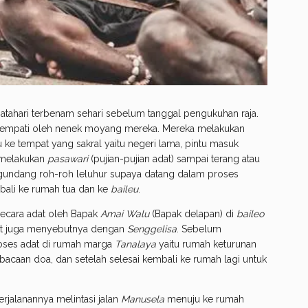
atahari terbenam sehari sebelum tanggal pengukuhan raja.
tempati oleh nenek moyang mereka. Mereka melakukan
u ke tempat yang sakral yaitu negeri lama, pintu masuk
 melakukan
pasawari
(pujian-pujian adat) sampai terang atau
mengundang roh-roh leluhur supaya datang dalam proses
bali ke rumah tua dan ke
baileu
.
secara adat oleh Bapak
Amai Walu
(Bapak delapan) di
baileo
kat juga menyebutnya dengan
Senggelisa
. Sebelum
roses adat di rumah marga
Tanalaya
yaitu rumah keturunan
mbacaan doa, dan setelah selesai kembali ke rumah lagi untuk
erjalanannya melintasi jalan
Manusela
menuju ke rumah