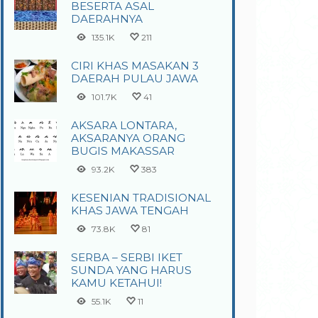
BESERTA ASAL
DAERAHNYA
135.1K
211
CIRI KHAS MASAKAN 3
DAERAH PULAU JAWA
101.7K
41
AKSARA LONTARA,
AKSARANYA ORANG
BUGIS MAKASSAR
93.2K
383
KESENIAN TRADISIONAL
KHAS JAWA TENGAH
73.8K
81
SERBA – SERBI IKET
SUNDA YANG HARUS
KAMU KETAHUI!
55.1K
11