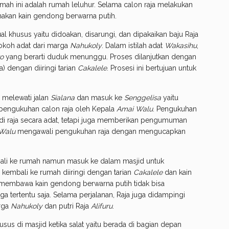
ah ini adalah rumah leluhur. Selama calon raja melakukan
nakan kain gendong berwarna putih.
al khusus yaitu didoakan, disarungi, dan dipakaikan baju Raja
tokoh adat dari marga
Nahukoly
. Dalam istilah adat
Wakasihu
,
ko
yang berarti duduk menunggu. Proses dilanjutkan dengan
) dengan diiringi tarian
Cakalele
. Prosesi ini bertujuan untuk
 melewati jalan
Sialana
dan masuk ke
Senggelisa
yaitu
 pengukuhan calon raja oleh Kepala
Amai Walu
. Pengukuhan
di raja secara adat, tetapi juga memberikan pengumuman
Walu
mengawali pengukuhan raja dengan mengucapkan
bali ke rumah namun masuk ke dalam masjid untuk
ja kembali ke rumah diiringi dengan tarian
Cakalele
dan kain
 membawa kain gendong berwarna putih tidak bisa
tertentu saja. Selama perjalanan, Raja juga didampingi
arga
Nahukoly
dan putri Raja
Alifuru
.
us di masjid ketika salat yaitu berada di bagian depan