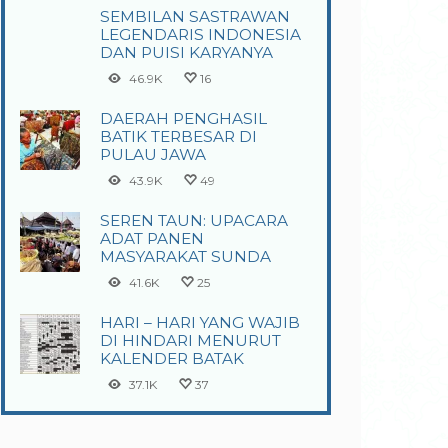
SEMBILAN SASTRAWAN
LEGENDARIS INDONESIA
DAN PUISI KARYANYA
46.9K
16
DAERAH PENGHASIL
BATIK TERBESAR DI
PULAU JAWA
43.9K
49
SEREN TAUN: UPACARA
ADAT PANEN
MASYARAKAT SUNDA
41.6K
25
HARI – HARI YANG WAJIB
DI HINDARI MENURUT
KALENDER BATAK
37.1K
37