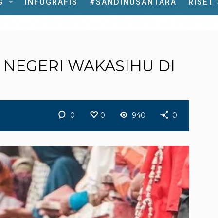
G
INFOGRAFIS
#SANDINUSANTARA
RISET
NEGERI WAKASIHU DI
0
0
940
0