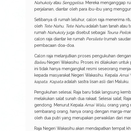
Nahukoly
atau
Senggelisa
. Mereka menganggap rum
perjalanan, diantar oleh para ibu-ibu yang menggu
Setibanya di rumah leluhur, calon raja menerima ritu
oleh
Tete Nahu
.
Tete Nahu
adalah tuan tanah atau 
rumah
Nahukoly
juga disebut sebagai
Teuna Peilo
calon raja diantar ke rumah
Persilete
(rumah saudara
pembacaan doa-doa.
Calon raja melanjutkan proses pengukuhan dengan
Baileu
Negeri Wakasihu. Proses ini dilakukan untuk
ini tidak hanya mengangkat resmi seseorang menja
kepada masyarakat Negeri Wakasihu. Kepala
Amai 
kapata
.
Kapata
adalah sastra lisan asli dari Maluku.
Pengukuhan selesai, Raja baru tidak langsung kem
melakukan salat sunah dua rakaat. Selesai salat, Ra
gendong. Menurut Kepala
Amai Walu
, orang yang
sembarang orang, hanya orang dengan marga-marga 
oleh dua putri yang merupakan perwakilan dari m
Raja Negeri Wakasihu akan mendapatkan tempat khus