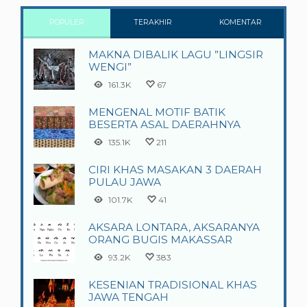
POPULER
TERAKHIR
KOMENTAR
MAKNA DIBALIK LAGU ”LINGSIR
WENGI”
161.3K
67
MENGENAL MOTIF BATIK
BESERTA ASAL DAERAHNYA
135.1K
211
CIRI KHAS MASAKAN 3 DAERAH
PULAU JAWA
101.7K
41
AKSARA LONTARA, AKSARANYA
ORANG BUGIS MAKASSAR
93.2K
383
KESENIAN TRADISIONAL KHAS
JAWA TENGAH