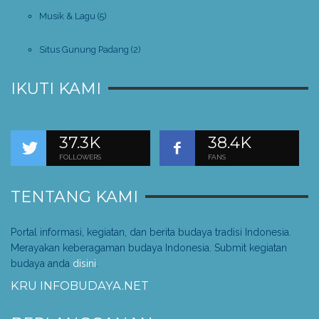
Musik & Lagu
(5)
Situs Gunung Padang
(2)
IKUTI KAMI
37.3K
38.4K
FOLLOWERS
FANS
TENTANG KAMI
Portal informasi, kegiatan, dan berita budaya tradisi Indonesia.
Merayakan keberagaman budaya Indonesia. Submit kegiatan
budaya anda
disini
.
KRU INFOBUDAYA.NET