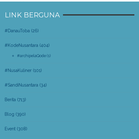
LINK BERGUNA
#DanauToba
(26)
#KodeNusantara
(404)
#archipelaQode
(1)
#NusaKuliner
(101)
#SandiNusantara
(34)
Berita
(713)
Blog
(390)
Event
(308)