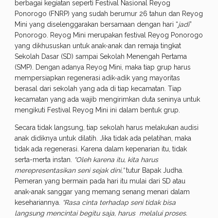
berbagai kegiatan seperti Festival Nasional Reyog
Ponorogo (FNRP) yang sudah berumur 26 tahun dan Reyog
Mini yang diselenggarakan bersamaan dengan hari “
jadi
”
Ponorogo. Reyog Mini merupakan festival Reyog Ponorogo
yang dikhususkan untuk anak-anak dan remaja tingkat
Sekolah Dasar (SD) sampai Sekolah Menengah Pertama
(SMP). Dengan adanya Reyog Mini, maka tiap grup harus
mempersiapkan regenerasi adik-adik yang mayoritas
berasal dari sekolah yang ada di tiap kecamatan. Tiap
kecamatan yang ada wajib mengirimkan duta seninya untuk
mengikuti Festival Reyog Mini ini dalam bentuk grup.
Secara tidak langsung, tiap sekolah harus melakukan audisi
anak didiknya untuk dilatih. Jika tidak ada pelatihan, maka
tidak ada regenerasi. Karena dalam kepenarian itu, tidak
serta-merta instan.
“Oleh karena itu, kita harus
merepresentasikan seni sejak dini,”
tutur Bapak Judha.
Pemeran yang bermain pada hari itu mulai dari SD atau
anak-anak sanggar yang memang senang menari dalam
kesehariannya.
“Rasa cinta terhadap seni tidak bisa
langsung mencintai begitu saja, harus melalui proses.