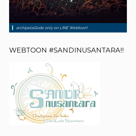
archipelaQode only on LINE Webtoon!
WEBTOON #SANDINUSANTARA!!