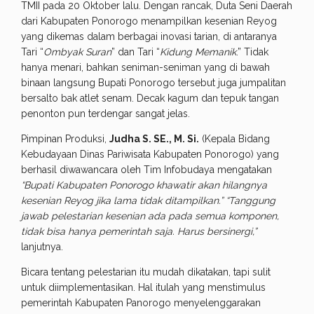
TMII pada 20 Oktober lalu. Dengan rancak, Duta Seni Daerah
dari Kabupaten Ponorogo menampilkan kesenian Reyog
yang dikemas dalam berbagai inovasi tarian, di antaranya
Tari “
Ombyak Suran
” dan Tari “
Kidung Memanik
.” Tidak
hanya menari, bahkan seniman-seniman yang di bawah
binaan langsung Bupati Ponorogo tersebut juga jumpalitan
bersalto bak atlet senam. Decak kagum dan tepuk tangan
penonton pun terdengar sangat jelas.
Pimpinan Produksi,
Judha S. SE., M. Si.
(Kepala Bidang
Kebudayaan Dinas Pariwisata Kabupaten Ponorogo) yang
berhasil diwawancara oleh Tim Infobudaya mengatakan
“Bupati Kabupaten Ponorogo khawatir akan hilangnya
kesenian Reyog jika lama tidak ditampilkan.” “Tanggung
jawab pelestarian kesenian ada pada semua komponen,
tidak bisa hanya pemerintah saja. Harus bersinergi,”
lanjutnya.
Bicara tentang pelestarian itu mudah dikatakan, tapi sulit
untuk diimplementasikan. Hal itulah yang menstimulus
pemerintah Kabupaten Panorogo menyelenggarakan