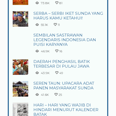
73.8K
81
SERBA – SERBI IKET SUNDA YANG
HARUS KAMU KETAHUI!
55.1K
11
SEMBILAN SASTRAWAN
LEGENDARIS INDONESIA DAN
PUISI KARYANYA
46.9K
16
DAERAH PENGHASIL BATIK
TERBESAR DI PULAU JAWA
43.9K
49
SEREN TAUN: UPACARA ADAT
PANEN MASYARAKAT SUNDA
41.6K
25
HARI – HARI YANG WAJIB DI
HINDARI MENURUT KALENDER
BATAK