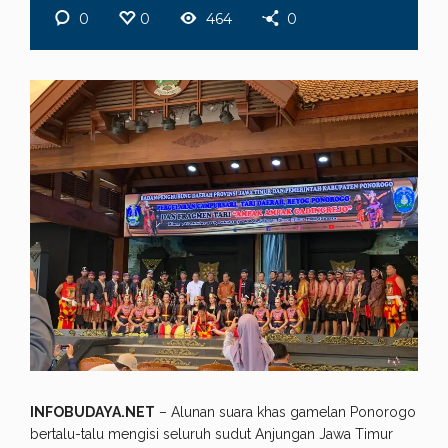
0
0
464
0
INFOBUDAYA.NET
– Alunan suara khas gamelan Ponorogo
bertalu-talu mengisi seluruh sudut Anjungan Jawa Timur