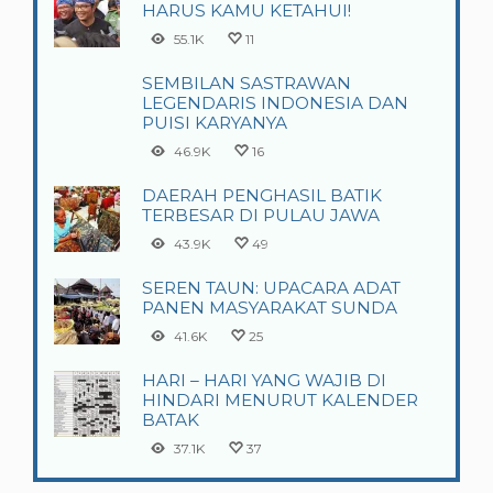
HARUS KAMU KETAHUI!
55.1K
11
SEMBILAN SASTRAWAN
LEGENDARIS INDONESIA DAN
PUISI KARYANYA
46.9K
16
DAERAH PENGHASIL BATIK
TERBESAR DI PULAU JAWA
43.9K
49
SEREN TAUN: UPACARA ADAT
PANEN MASYARAKAT SUNDA
41.6K
25
HARI – HARI YANG WAJIB DI
HINDARI MENURUT KALENDER
BATAK
37.1K
37