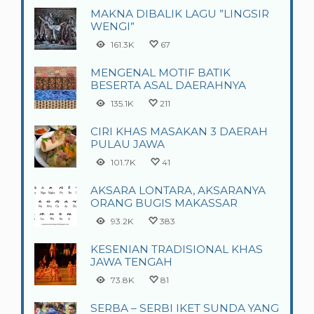
MAKNA DIBALIK LAGU ”LINGSIR
WENGI”
161.3K
67
MENGENAL MOTIF BATIK
BESERTA ASAL DAERAHNYA
135.1K
211
CIRI KHAS MASAKAN 3 DAERAH
PULAU JAWA
101.7K
41
AKSARA LONTARA, AKSARANYA
ORANG BUGIS MAKASSAR
93.2K
383
KESENIAN TRADISIONAL KHAS
JAWA TENGAH
73.8K
81
SERBA – SERBI IKET SUNDA YANG