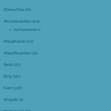
#DanauToba
(26)
#KodeNusantara
(404)
#archipelaQode
(1)
#NusaKuliner
(101)
#SandiNusantara
(34)
Berita
(713)
Blog
(390)
Event
(308)
Infografis
(5)