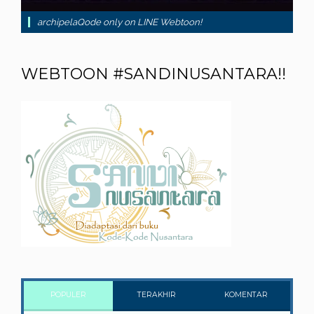
archipelaQode only on LINE Webtoon!
WEBTOON #SANDINUSANTARA!!
POPULER
TERAKHIR
KOMENTAR