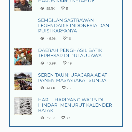
HARUS KAMU KETAHUI!
55.1K
11
SEMBILAN SASTRAWAN
LEGENDARIS INDONESIA DAN
PUISI KARYANYA
46.9K
16
DAERAH PENGHASIL BATIK
TERBESAR DI PULAU JAWA
43.9K
49
SEREN TAUN: UPACARA ADAT
PANEN MASYARAKAT SUNDA
41.6K
25
HARI – HARI YANG WAJIB DI
HINDARI MENURUT KALENDER
BATAK
37.1K
37