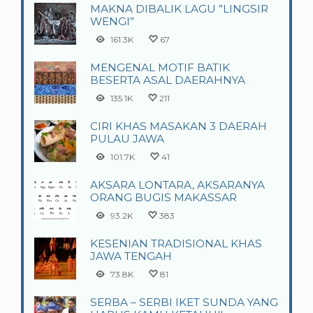
MAKNA DIBALIK LAGU ”LINGSIR
WENGI”
161.3K
67
MENGENAL MOTIF BATIK
BESERTA ASAL DAERAHNYA
135.1K
211
CIRI KHAS MASAKAN 3 DAERAH
PULAU JAWA
101.7K
41
AKSARA LONTARA, AKSARANYA
ORANG BUGIS MAKASSAR
93.2K
383
KESENIAN TRADISIONAL KHAS
JAWA TENGAH
73.8K
81
SERBA – SERBI IKET SUNDA YANG