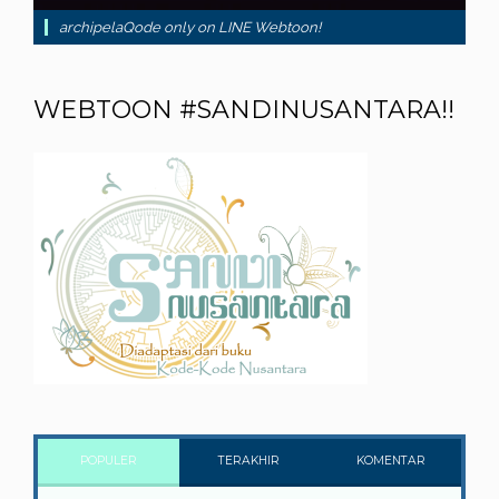
archipelaQode only on LINE Webtoon!
WEBTOON #SANDINUSANTARA!!
POPULER
TERAKHIR
KOMENTAR