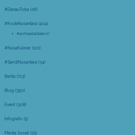
#DanauToba
(26)
#KodeNusantara
(404)
#archipelaQode
(1)
#NusaKuliner
(101)
#SandiNusantara
(34)
Berita
(713)
Blog
(390)
Event
(308)
Infografis
(5)
Media Sosial
(25)