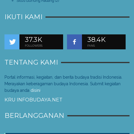
Situs Gunung Padang
(2)
IKUTI KAMI
37.3K
38.4K
FOLLOWERS
FANS
TENTANG KAMI
Portal informasi, kegiatan, dan berita budaya tradisi Indonesia.
Merayakan keberagaman budaya Indonesia. Submit kegiatan
budaya anda
disini
.
KRU INFOBUDAYA.NET
BERLANGGANAN