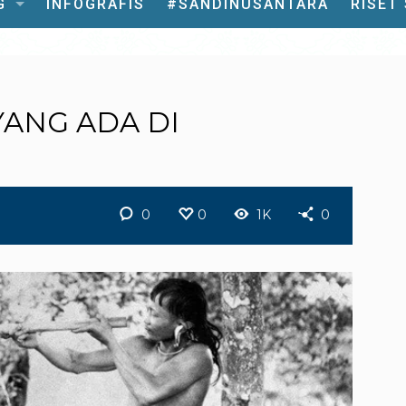
G
INFOGRAFIS
#SANDINUSANTARA
RISET
YANG ADA DI
0
0
1K
0