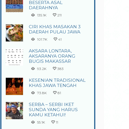
BESERTA ASAL
DAERAHNYA
135.1K
211
CIRI KHAS MASAKAN 3
DAERAH PULAU JAWA
101.7K
41
AKSARA LONTARA,
AKSARANYA ORANG
BUGIS MAKASSAR
93.2K
383
KESENIAN TRADISIONAL
KHAS JAWA TENGAH
73.8K
81
SERBA – SERBI IKET
SUNDA YANG HARUS
KAMU KETAHUI!
55.1K
11