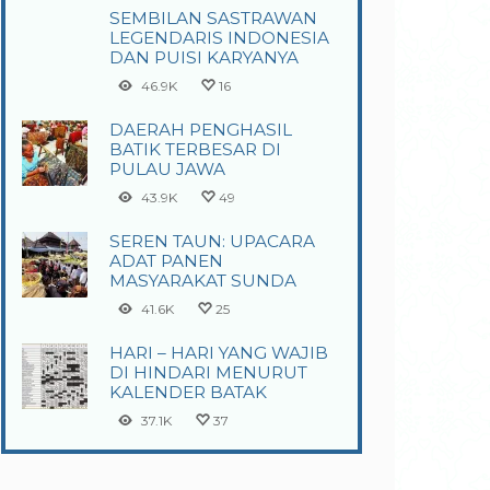
SEMBILAN SASTRAWAN
LEGENDARIS INDONESIA
DAN PUISI KARYANYA
46.9K
16
DAERAH PENGHASIL
BATIK TERBESAR DI
PULAU JAWA
43.9K
49
SEREN TAUN: UPACARA
ADAT PANEN
MASYARAKAT SUNDA
41.6K
25
HARI – HARI YANG WAJIB
DI HINDARI MENURUT
KALENDER BATAK
37.1K
37