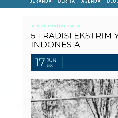
BERANDA
BERITA
AGENDA
BLO
#KODENUSANTARA
BLOG
5 TRADISI EKSTRIM 
INDONESIA
17
JUN
2020