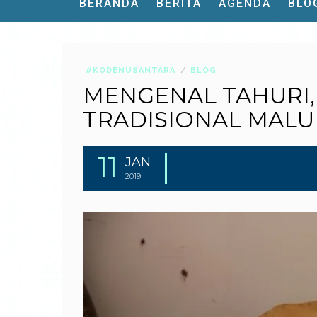
BERANDA
BERITA
AGENDA
BLO
#KODENUSANTARA
BLOG
MENGENAL TAHURI,
TRADISIONAL MAL
11
JAN
2019