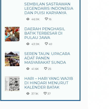
SEMBILAN SASTRAWAN
LEGENDARIS INDONESIA
DAN PUISI KARYANYA
46.9K
16
DAERAH PENGHASIL
BATIK TERBESAR DI
PULAU JAWA
43.9K
49
SEREN TAUN: UPACARA
ADAT PANEN
MASYARAKAT SUNDA
41.6K
25
HARI – HARI YANG WAJIB
DI HINDARI MENURUT
KALENDER BATAK
37.1K
37