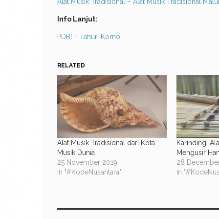
Alat Musik Tradisional – Alat Musik Tradisional Mal
Info Lanjut:
PDBI – Tahuri Korno
RELATED
Alat Musik Tradisional dari Kota
Karinding, Al
Musik Dunia
Mengusir Ha
25 November 2019
28 December
In "#KodeNusantara"
In "#KodeNus