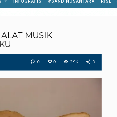
G
INFOGRAFIS
#SANDINUSANTARA
RISET
 ALAT MUSIK
UKU
0
0
2.9K
0