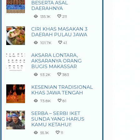
BESERTA ASAL
DAERAHNYA
135.1K
211
CIRI KHAS MASAKAN 3
DAERAH PULAU JAWA
101.7K
41
AKSARA LONTARA,
AKSARANYA ORANG
BUGIS MAKASSAR
93.2K
383
KESENIAN TRADISIONAL
KHAS JAWA TENGAH
73.8K
81
SERBA – SERBI IKET
SUNDA YANG HARUS
KAMU KETAHUI!
55.1K
11