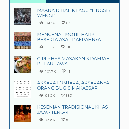
MAKNA DIBALIK LAGU ”LINGSIR
WENGI”
161.3K
67
MENGENAL MOTIF BATIK
BESERTA ASAL DAERAHNYA
135.1K
211
CIRI KHAS MASAKAN 3 DAERAH
PULAU JAWA
101.7K
41
AKSARA LONTARA, AKSARANYA
ORANG BUGIS MAKASSAR
93.2K
383
KESENIAN TRADISIONAL KHAS
JAWA TENGAH
73.8K
81