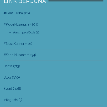
LINK BERGUNA
#DanauToba
(26)
#KodeNusantara
(404)
#archipelaQode
(1)
#NusaKuliner
(101)
#SandiNusantara
(34)
Berita
(713)
Blog
(390)
Event
(308)
Infografis
(5)