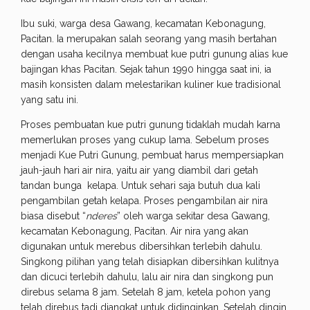
Ibu suki, warga desa Gawang, kecamatan Kebonagung,
Pacitan. Ia merupakan salah seorang yang masih bertahan
dengan usaha kecilnya membuat kue putri gunung alias kue
bajingan khas Pacitan. Sejak tahun 1990 hingga saat ini, ia
masih konsisten dalam melestarikan kuliner kue tradisional
yang satu ini.
Proses pembuatan kue putri gunung tidaklah mudah karna
memerlukan proses yang cukup lama. Sebelum proses
menjadi Kue Putri Gunung, pembuat harus mempersiapkan
jauh-jauh hari air nira, yaitu air yang diambil dari getah
tandan bunga kelapa.
Untuk sehari saja butuh dua kali
pengambilan getah kelapa. Proses pengambilan air nira
biasa disebut “
nderes
” oleh warga sekitar desa Gawang,
kecamatan Kebonagung, Pacitan. Air nira yang akan
digunakan untuk merebus dibersihkan terlebih dahulu.
Singkong pilihan yang telah disiapkan dibersihkan kulitnya
dan dicuci terlebih dahulu, lalu air nira dan singkong pun
direbus selama 8 jam. Setelah 8 jam, ketela pohon yang
telah direbus tadi diangkat untuk didinginkan. Setelah dingin,