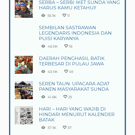
SERBA – SERBI IKET SUNDA YANG
HARUS KAMU KETAHUI!
55.1K
11
SEMBILAN SASTRAWAN
LEGENDARIS INDONESIA DAN
PUISI KARYANYA
46.9K
16
DAERAH PENGHASIL BATIK
TERBESAR DI PULAU JAWA
43.9K
49
SEREN TAUN: UPACARA ADAT
PANEN MASYARAKAT SUNDA
41.6K
25
HARI – HARI YANG WAJIB DI
HINDARI MENURUT KALENDER
BATAK
37.1K
37