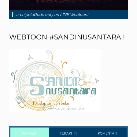
archipelaQode only on LINE Webtoon!
WEBTOON #SANDINUSANTARA!!
POPULER
TERAKHIR
KOMENTAR