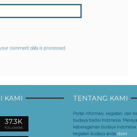
your comment data is processed.
I KAMI
TENTANG KAMI
Portal informasi, kegiatan, dan be
37.3K
budaya tradisi Indonesia. Meray
keberagaman budaya Indonesia.
FOLLOWERS
kegiatan budaya anda
disini
.