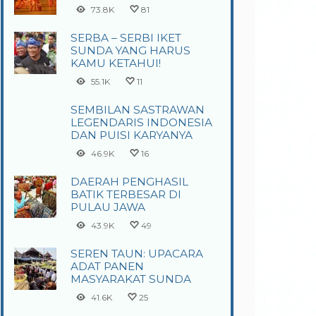
73.8K
81
SERBA – SERBI IKET
SUNDA YANG HARUS
KAMU KETAHUI!
55.1K
11
SEMBILAN SASTRAWAN
LEGENDARIS INDONESIA
DAN PUISI KARYANYA
46.9K
16
DAERAH PENGHASIL
BATIK TERBESAR DI
PULAU JAWA
43.9K
49
SEREN TAUN: UPACARA
ADAT PANEN
MASYARAKAT SUNDA
41.6K
25