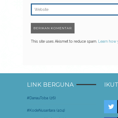
This site uses Akismet to reduce spam.
Learn how 
LINK BERGUNA
IKUT
#DanauToba
(26)
#KodeNusantara
(404)