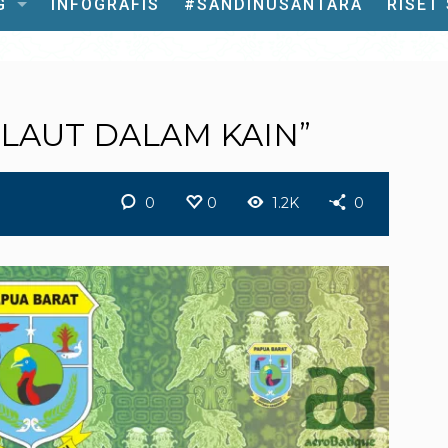
G
INFOGRAFIS
#SANDINUSANTARA
RISET
“LAUT DALAM KAIN”
0
0
1.2K
0