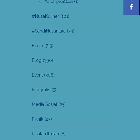
#archipelaQode
(1)
#NusaKuliner
(101)
#SandiNusantara
(34)
Berita
(713)
Blog
(390)
Event
(308)
Infografis
(5)
Media Sosial
(25)
Piknik
(23)
Risalah Ilmiah
(8)