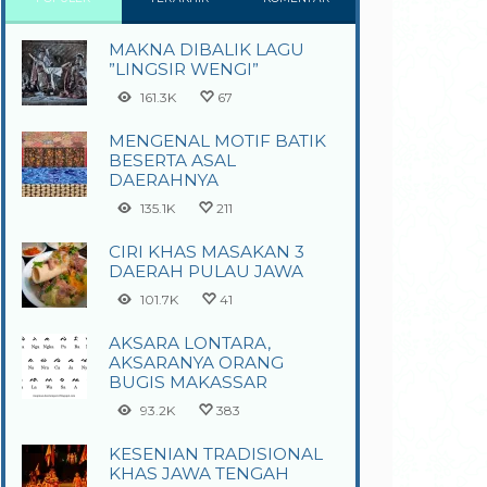
MAKNA DIBALIK LAGU
”LINGSIR WENGI”
161.3K
67
MENGENAL MOTIF BATIK
BESERTA ASAL
DAERAHNYA
135.1K
211
CIRI KHAS MASAKAN 3
DAERAH PULAU JAWA
101.7K
41
AKSARA LONTARA,
AKSARANYA ORANG
BUGIS MAKASSAR
93.2K
383
KESENIAN TRADISIONAL
KHAS JAWA TENGAH