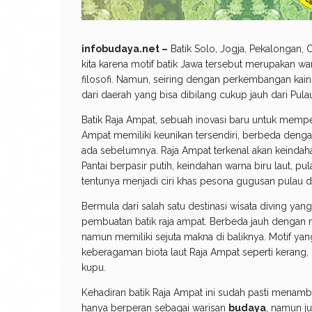
infobudaya.net –
Batik Solo, Jogja, Pekalongan, 
kita karena motif batik Jawa tersebut merupakan wa
filosofi. Namun, seiring dengan perkembangan kain
dari daerah yang bisa dibilang cukup jauh dari Pula
Batik Raja Ampat, sebuah inovasi baru untuk memp
Ampat memiliki keunikan tersendiri, berbeda deng
ada sebelumnya. Raja Ampat terkenal akan keindah
Pantai berpasir putih, keindahan warna biru laut, p
tentunya menjadi ciri khas pesona gugusan pulau di
Bermula dari salah satu destinasi wisata diving yang
pembuatan batik raja ampat. Berbeda jauh dengan 
namun memiliki sejuta makna di baliknya. Motif ya
keberagaman biota laut Raja Ampat seperti kerang, 
kupu.
Kehadiran batik Raja Ampat ini sudah pasti menamb
hanya berperan sebagai warisan
budaya
, namun j