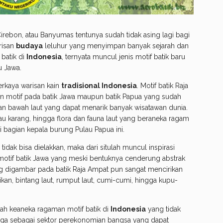
Cirebon, atau Banyumas tentunya sudah tidak asing lagi bagi
risan
budaya
leluhur yang menyimpan banyak sejarah dan
 batik di
Indonesia
, ternyata muncul jenis motif batik baru
u Jawa.
erkaya warisan kain
tradisional Indonesia
. Motif batik Raja
an motif pada batik Jawa maupun batik Papua yang sudah
an bawah laut yang dapat menarik banyak wisatawan dunia.
ulau karang, hingga flora dan fauna laut yang beraneka ragam
 bagian kepala burung Pulau Papua ini.
 tidak bisa dielakkan, maka dari situlah muncul inspirasi
motif batik Jawa yang meski bentuknya cenderung abstrak
ng digambar pada batik Raja Ampat pun sangat mencirikan
ikan, bintang laut, rumput laut, cumi-cumi, hingga kupu-
ah keaneka ragaman motif batik di
Indonesia
yang tidak
uga sebagai sektor perekonomian bangsa yang dapat