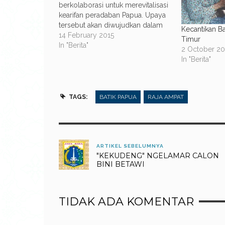
berkolaborasi untuk merevitalisasi
kearifan peradaban Papua. Upaya
tersebut akan diwujudkan dalam
Kecantikan Ba
bentuk karya buku dan karya seni
14 February 2015
Timur
batik tulis Raja Ampat. Diharapkan
In "Berita"
2 October 20
penulisan buku ini didukung
In "Berita"
penuh oleh tokoh-tokoh adat di
Raja Ampat sehinga bisa
mengangkat kembali kebudayaan
Papua. Buku…
TAGS:
BATIK PAPUA
RAJA AMPAT
ARTIKEL SEBELUMNYA
"KEKUDENG" NGELAMAR CALON
BINI BETAWI
TIDAK ADA KOMENTAR