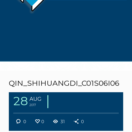
QIN_SHIHUANGDI_C01S06I06
28
AUG
2017
0
0
31
0