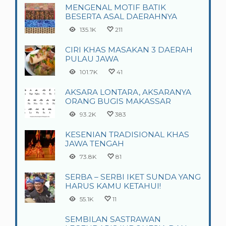
MENGENAL MOTIF BATIK
BESERTA ASAL DAERAHNYA
135.1K
211
CIRI KHAS MASAKAN 3 DAERAH
PULAU JAWA
101.7K
41
AKSARA LONTARA, AKSARANYA
ORANG BUGIS MAKASSAR
93.2K
383
KESENIAN TRADISIONAL KHAS
JAWA TENGAH
73.8K
81
SERBA – SERBI IKET SUNDA YANG
HARUS KAMU KETAHUI!
55.1K
11
SEMBILAN SASTRAWAN