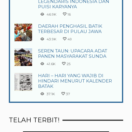
LEGENDARIS INDONESIA DAN
PUISI KARYANYA
46.9K
16
DAERAH PENGHASIL BATIK
TERBESAR DI PULAU JAWA
43.9K
49
SEREN TAUN: UPACARA ADAT
PANEN MASYARAKAT SUNDA
41.6K
25
HARI – HARI YANG WAJIB DI
HINDARI MENURUT KALENDER
BATAK
37.1K
37
TELAH TERBIT!