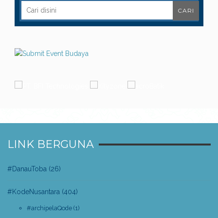
LINK BERGUNA
#DanauToba
(26)
#KodeNusantara
(404)
#archipelaQode
(1)