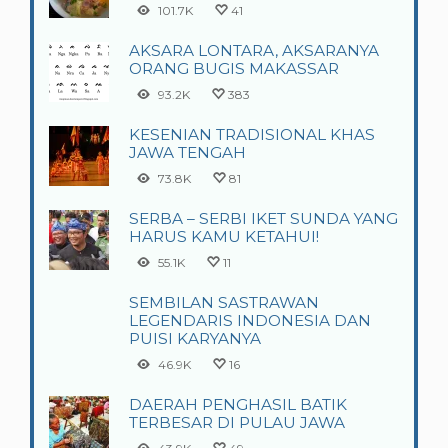
101.7K
41
AKSARA LONTARA, AKSARANYA
ORANG BUGIS MAKASSAR
93.2K
383
KESENIAN TRADISIONAL KHAS
JAWA TENGAH
73.8K
81
SERBA – SERBI IKET SUNDA YANG
HARUS KAMU KETAHUI!
55.1K
11
SEMBILAN SASTRAWAN
LEGENDARIS INDONESIA DAN
PUISI KARYANYA
46.9K
16
DAERAH PENGHASIL BATIK
TERBESAR DI PULAU JAWA