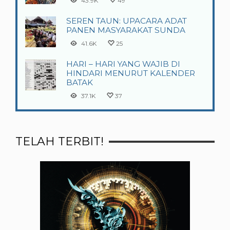
43.9K
49
SEREN TAUN: UPACARA ADAT
PANEN MASYARAKAT SUNDA
41.6K
25
HARI – HARI YANG WAJIB DI
HINDARI MENURUT KALENDER
BATAK
37.1K
37
TELAH TERBIT!