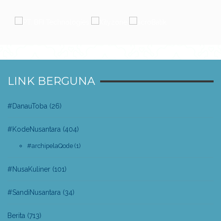
LINK BERGUNA
#DanauToba
(26)
#KodeNusantara
(404)
#archipelaQode
(1)
#NusaKuliner
(101)
#SandiNusantara
(34)
Berita
(713)