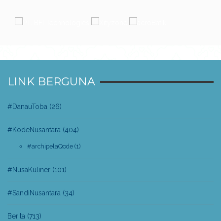
LINK BERGUNA
#DanauToba
(26)
#KodeNusantara
(404)
#archipelaQode
(1)
#NusaKuliner
(101)
#SandiNusantara
(34)
Berita
(713)