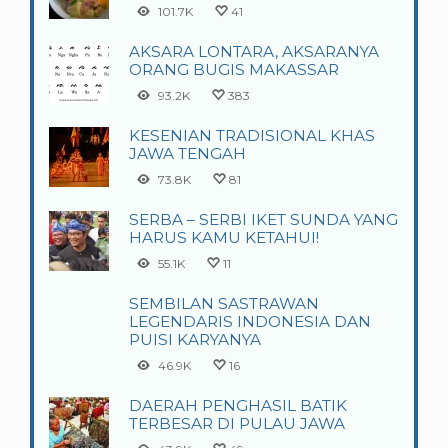
101.7K
41
AKSARA LONTARA, AKSARANYA
ORANG BUGIS MAKASSAR
93.2K
383
KESENIAN TRADISIONAL KHAS
JAWA TENGAH
73.8K
81
SERBA – SERBI IKET SUNDA YANG
HARUS KAMU KETAHUI!
55.1K
11
SEMBILAN SASTRAWAN
LEGENDARIS INDONESIA DAN
PUISI KARYANYA
46.9K
16
DAERAH PENGHASIL BATIK
TERBESAR DI PULAU JAWA