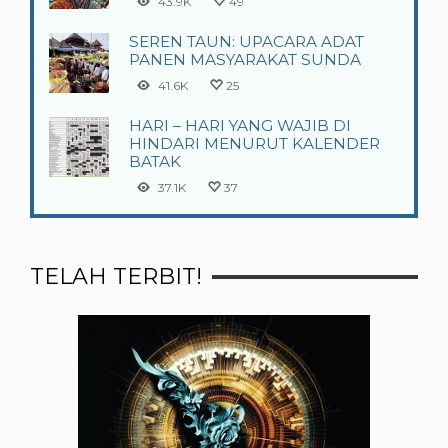
43.9K
49
SEREN TAUN: UPACARA ADAT
PANEN MASYARAKAT SUNDA
41.6K
25
HARI – HARI YANG WAJIB DI
HINDARI MENURUT KALENDER
BATAK
37.1K
37
TELAH TERBIT!