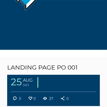
LANDING PAGE PO 001
25
AUG
2023
0
0
27
0