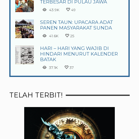
TERBESAR DI PULAU JAWA
43.9K
49
SEREN TAUN: UPACARA ADAT
PANEN MASYARAKAT SUNDA
41.6K
25
HARI – HARI YANG WAJIB DI
HINDARI MENURUT KALENDER
BATAK
37.1K
37
TELAH TERBIT!