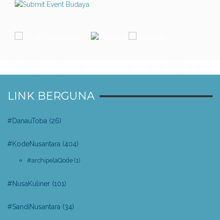
LINK BERGUNA
#DanauToba
(26)
#KodeNusantara
(404)
#archipelaQode
(1)
#NusaKuliner
(101)
#SandiNusantara
(34)