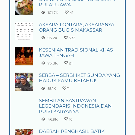
PULAU JAWA
101.7K
41
AKSARA LONTARA, AKSARANYA
ORANG BUGIS MAKASSAR
93.2K
383
KESENIAN TRADISIONAL KHAS
JAWA TENGAH
73.8K
81
SERBA – SERBI IKET SUNDA YANG
HARUS KAMU KETAHUI!
55.1K
11
SEMBILAN SASTRAWAN
LEGENDARIS INDONESIA DAN
PUISI KARYANYA
46.9K
16
DAERAH PENGHASIL BATIK