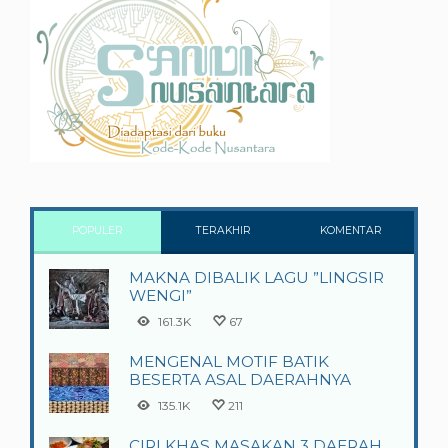
POPULER
TERAKHIR
KOMENTAR
MAKNA DIBALIK LAGU ”LINGSIR
WENGI”
161.3K
67
MENGENAL MOTIF BATIK
BESERTA ASAL DAERAHNYA
135.1K
211
CIRI KHAS MASAKAN 3 DAERAH