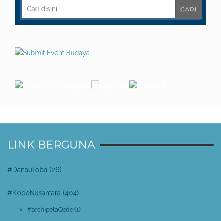
LINK BERGUNA
#DanauToba
(26)
#KodeNusantara
(404)
#archipelaQode
(1)