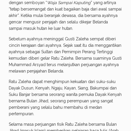
dengan semboyan “
Waja Sampai Kaputing
” yang artinya
“tetap bersemangat dan kuat bagaikan baja dari awal sampai
akhir”. Ketika mulai beranjak dewasa, dia bersama ayahnya
gencar mengusir penjajah dan selalu dikejar Belanda
sampai masuk hutan ke luar hutan.
Sebelum ayahnya meninggal Gusti Zaleha sempat diberi
cincin kerajaan dari ayahnya. Sejak saat itu dia menggantikan
ayahnya sebagai Sultan dan Pemimpin Perang Tertinggi
kemudian diberi gelar Ratu Zaleha. Bersama suaminya Gusti
Muhammad Arsyad terus melanjutkan perjuangan ayahnya
melawan penjajahan Belanda.
Ratu Zaleha dapat menghimpun kekuatan dari suku-suku
Dayak Dusun, Kenyah, Ngaju, Kayan, Siang, Bakumpai dan
Suku Banjar bersama seorang wanita pemuka Dayak Kenyah
bernama Bulan Jihad, seorang perempuan yang sangat
pemberani yang selalu bahu membahu di medan
pertempuran.
Selama masa perjuangan fisik Ratu Zaleha bersama Bulan
Jihad (masuk Islam) memberikan pelajaran baca tulis (Arab