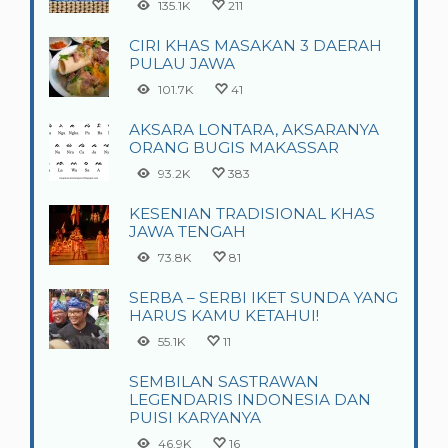
135.1K
211
CIRI KHAS MASAKAN 3 DAERAH
PULAU JAWA
101.7K
41
AKSARA LONTARA, AKSARANYA
ORANG BUGIS MAKASSAR
93.2K
383
KESENIAN TRADISIONAL KHAS
JAWA TENGAH
73.8K
81
SERBA – SERBI IKET SUNDA YANG
HARUS KAMU KETAHUI!
55.1K
11
SEMBILAN SASTRAWAN
LEGENDARIS INDONESIA DAN
PUISI KARYANYA
46.9K
16