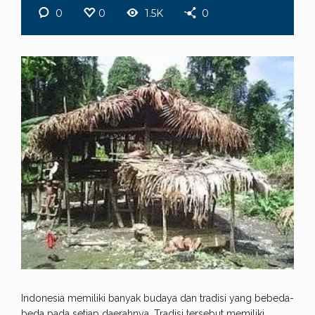
0
0
1.5K
0
Indonesia memiliki banyak budaya dan tradisi yang bebeda-
beda pada setiap daerahnya. Tradisi tersebut memiliki