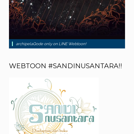
archipelaQode only on LINE Webtoon!
WEBTOON #SANDINUSANTARA!!