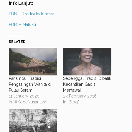
Info Lanjut:
PDBI – Tradisi Indonesia
PDBI – Maluku
RELATED
Panamou, Tradisi
Sepenggal Tradisi Dibalik
Pengasingan Wanita di
Kecantikan Gadis
Pulau Seram
Mentawai
11 January 2020
23 February 2016
In "#KodeNusantara"
In "Blog"