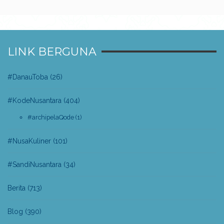
LINK BERGUNA
#DanauToba
(26)
#KodeNusantara
(404)
#archipelaQode
(1)
#NusaKuliner
(101)
#SandiNusantara
(34)
Berita
(713)
Blog
(390)