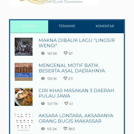
POPULER
TERAKHIR
KOMENTAR
MAKNA DIBALIK LAGU ”LINGSIR
WENGI”
161.3K
67
MENGENAL MOTIF BATIK
BESERTA ASAL DAERAHNYA
135.1K
211
CIRI KHAS MASAKAN 3 DAERAH
PULAU JAWA
101.7K
41
AKSARA LONTARA, AKSARANYA
ORANG BUGIS MAKASSAR
93.2K
383