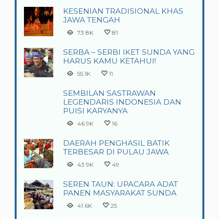
KESENIAN TRADISIONAL KHAS
JAWA TENGAH
73.8K
81
SERBA – SERBI IKET SUNDA YANG
HARUS KAMU KETAHUI!
55.1K
11
SEMBILAN SASTRAWAN
LEGENDARIS INDONESIA DAN
PUISI KARYANYA
46.9K
16
DAERAH PENGHASIL BATIK
TERBESAR DI PULAU JAWA
43.9K
49
SEREN TAUN: UPACARA ADAT
PANEN MASYARAKAT SUNDA
41.6K
25