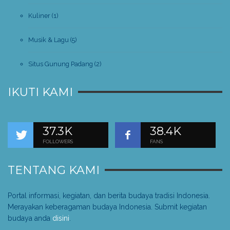
Kuliner
(1)
Musik & Lagu
(5)
Situs Gunung Padang
(2)
IKUTI KAMI
37.3K
38.4K
FOLLOWERS
FANS
TENTANG KAMI
Portal informasi, kegiatan, dan berita budaya tradisi Indonesia.
Merayakan keberagaman budaya Indonesia. Submit kegiatan
budaya anda
disini
.