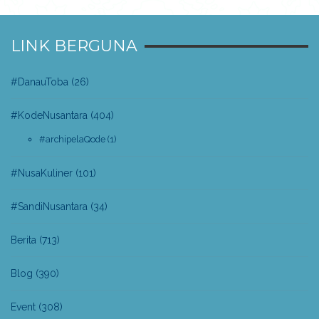
LINK BERGUNA
#DanauToba
(26)
#KodeNusantara
(404)
#archipelaQode
(1)
#NusaKuliner
(101)
#SandiNusantara
(34)
Berita
(713)
Blog
(390)
Event
(308)