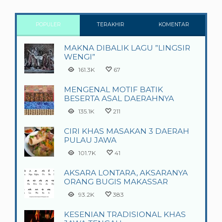
POPULER
TERAKHIR
KOMENTAR
MAKNA DIBALIK LAGU ”LINGSIR
WENGI”
161.3K
67
MENGENAL MOTIF BATIK
BESERTA ASAL DAERAHNYA
135.1K
211
CIRI KHAS MASAKAN 3 DAERAH
PULAU JAWA
101.7K
41
AKSARA LONTARA, AKSARANYA
ORANG BUGIS MAKASSAR
93.2K
383
KESENIAN TRADISIONAL KHAS