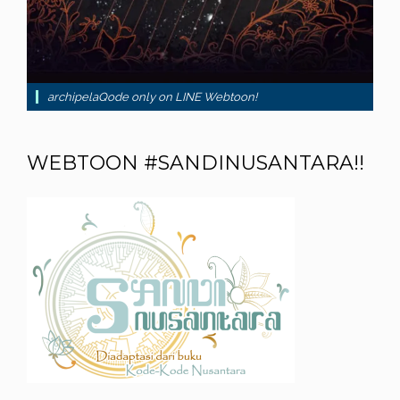
archipelaQode only on LINE Webtoon!
WEBTOON #SANDINUSANTARA!!