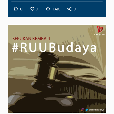
0
0
1.4K
0