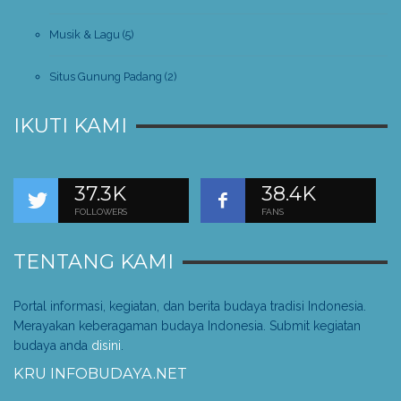
Musik & Lagu
(5)
Situs Gunung Padang
(2)
IKUTI KAMI
37.3K
38.4K
FOLLOWERS
FANS
TENTANG KAMI
Portal informasi, kegiatan, dan berita budaya tradisi Indonesia.
Merayakan keberagaman budaya Indonesia. Submit kegiatan
budaya anda
disini
.
KRU INFOBUDAYA.NET