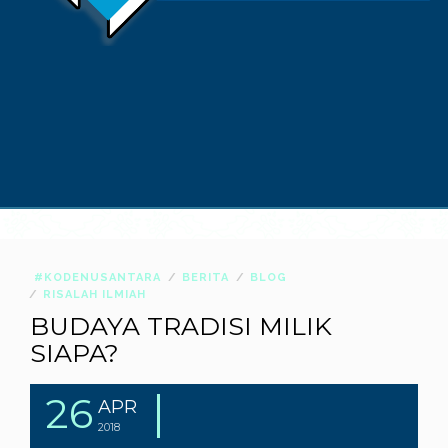
#KODENUSANTARA
BERITA
BLOG
RISALAH ILMIAH
BUDAYA TRADISI MILIK
SIAPA?
26
APR
2018