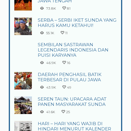
JAWA TENGAH
73.8K
81
SERBA – SERBI IKET SUNDA YANG
HARUS KAMU KETAHUI!
55.1K
11
SEMBILAN SASTRAWAN
LEGENDARIS INDONESIA DAN
PUISI KARYANYA
46.9K
16
DAERAH PENGHASIL BATIK
TERBESAR DI PULAU JAWA
43.9K
49
SEREN TAUN: UPACARA ADAT
PANEN MASYARAKAT SUNDA
41.6K
25
HARI – HARI YANG WAJIB DI
HINDARI MENURUT KALENDER