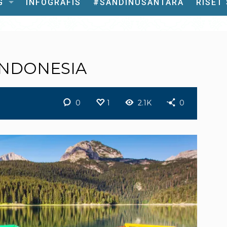
G
INFOGRAFIS
#SANDINUSANTARA
RISET
INDONESIA
0
1
2.1K
0