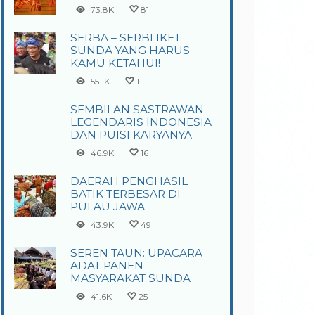
73.8K
81
SERBA – SERBI IKET
SUNDA YANG HARUS
KAMU KETAHUI!
55.1K
11
SEMBILAN SASTRAWAN
LEGENDARIS INDONESIA
DAN PUISI KARYANYA
46.9K
16
DAERAH PENGHASIL
BATIK TERBESAR DI
PULAU JAWA
43.9K
49
SEREN TAUN: UPACARA
ADAT PANEN
MASYARAKAT SUNDA
41.6K
25