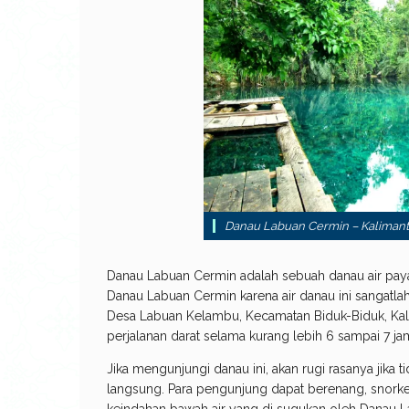
Danau Labuan Cermin – Kalimant
Danau Labuan Cermin adalah sebuah danau air payau
Danau Labuan Cermin karena air danau ini sangatlah
Desa Labuan Kelambu, Kecamatan Biduk-Biduk, Kal
perjalanan darat selama kurang lebih 6 sampai 7 ja
Jika mengunjungi danau ini, akan rugi rasanya jika
langsung. Para pengunjung dapat berenang, snor
keindahan bawah air yang di sugukan oleh Danau L