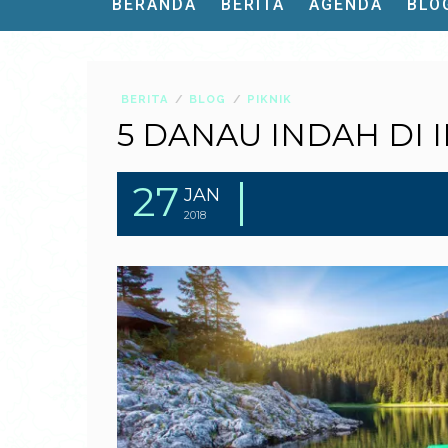
BERANDA
BERITA
AGENDA
BLO
BERITA
BLOG
PIKNIK
5 DANAU INDAH DI 
27
JAN
2018