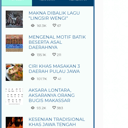
MAKNA DIBALIK LAGU
”LINGSIR WENGI”
161.3K
67
MENGENAL MOTIF BATIK
BESERTA ASAL
DAERAHNYA
135.1K
211
CIRI KHAS MASAKAN 3
DAERAH PULAU JAWA
101.7K
41
AKSARA LONTARA,
AKSARANYA ORANG
BUGIS MAKASSAR
93.2K
383
KESENIAN TRADISIONAL
KHAS JAWA TENGAH