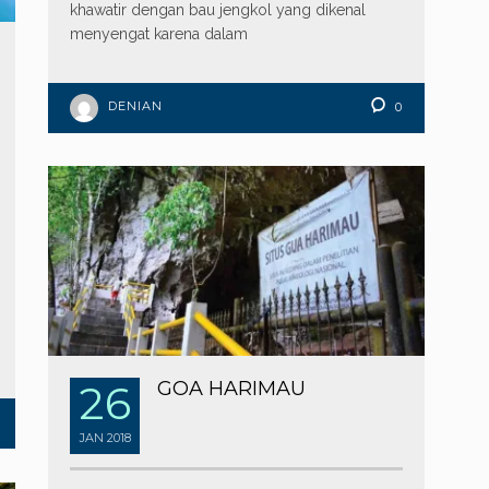
khawatir dengan bau jengkol yang dikenal
menyengat karena dalam
DENIAN
0
26
GOA HARIMAU
JAN
2018