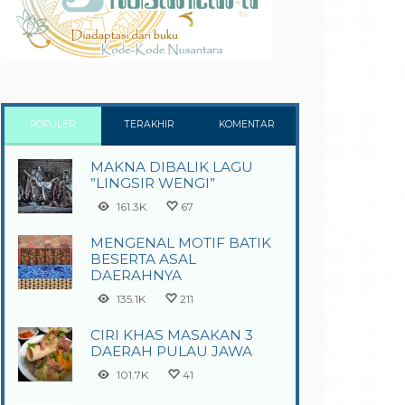
POPULER
TERAKHIR
KOMENTAR
MAKNA DIBALIK LAGU
”LINGSIR WENGI”
161.3K
67
MENGENAL MOTIF BATIK
BESERTA ASAL
DAERAHNYA
135.1K
211
CIRI KHAS MASAKAN 3
DAERAH PULAU JAWA
101.7K
41