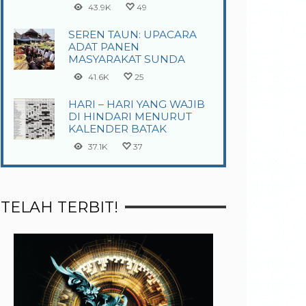
43.9K
49
SEREN TAUN: UPACARA
ADAT PANEN
MASYARAKAT SUNDA
41.6K
25
HARI – HARI YANG WAJIB
DI HINDARI MENURUT
KALENDER BATAK
37.1K
37
TELAH TERBIT!