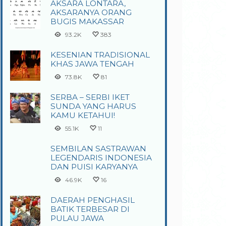
AKSARA LONTARA,
AKSARANYA ORANG
BUGIS MAKASSAR
93.2K
383
KESENIAN TRADISIONAL
KHAS JAWA TENGAH
73.8K
81
SERBA – SERBI IKET
SUNDA YANG HARUS
KAMU KETAHUI!
55.1K
11
SEMBILAN SASTRAWAN
LEGENDARIS INDONESIA
DAN PUISI KARYANYA
46.9K
16
DAERAH PENGHASIL
BATIK TERBESAR DI
PULAU JAWA