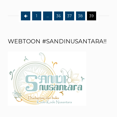
1
…
36
37
38
39
WEBTOON #SANDINUSANTARA!!