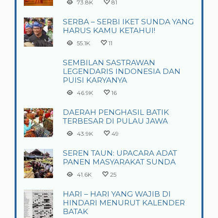
73.8K
81
SERBA – SERBI IKET SUNDA YANG
HARUS KAMU KETAHUI!
55.1K
11
SEMBILAN SASTRAWAN
LEGENDARIS INDONESIA DAN
PUISI KARYANYA
46.9K
16
DAERAH PENGHASIL BATIK
TERBESAR DI PULAU JAWA
43.9K
49
SEREN TAUN: UPACARA ADAT
PANEN MASYARAKAT SUNDA
41.6K
25
HARI – HARI YANG WAJIB DI
HINDARI MENURUT KALENDER
BATAK