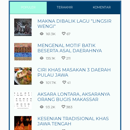
POPULER
TERAKHIR
KOMENTAR
MAKNA DIBALIK LAGU ”LINGSIR
WENGI”
161.3K
67
MENGENAL MOTIF BATIK
BESERTA ASAL DAERAHNYA
135.1K
211
CIRI KHAS MASAKAN 3 DAERAH
PULAU JAWA
101.7K
41
AKSARA LONTARA, AKSARANYA
ORANG BUGIS MAKASSAR
93.2K
383
KESENIAN TRADISIONAL KHAS
JAWA TENGAH