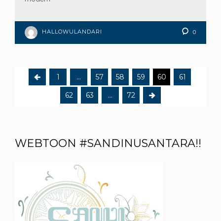
HALLOWULANDARI
0
1
…
57
58
59
60
61
62
63
…
72
WEBTOON #SANDINUSANTARA!!