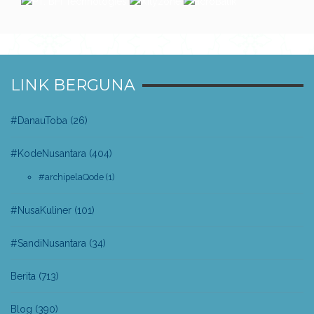
LINK BERGUNA
#DanauToba
(26)
#KodeNusantara
(404)
#archipelaQode
(1)
#NusaKuliner
(101)
#SandiNusantara
(34)
Berita
(713)
Blog
(390)