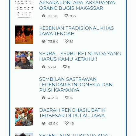
AKSARA LONTARA, AKSARANYA
ORANG BUGIS MAKASSAR
93.2K
383
KESENIAN TRADISIONAL KHAS
JAWA TENGAH
73.8K
81
SERBA – SERBI IKET SUNDA YANG
HARUS KAMU KETAHUI!
55.1K
11
SEMBILAN SASTRAWAN
LEGENDARIS INDONESIA DAN
PUISI KARYANYA
46.9K
16
DAERAH PENGHASIL BATIK
TERBESAR DI PULAU JAWA
43.9K
49
SEREN TAUN: UPACARA ADAT