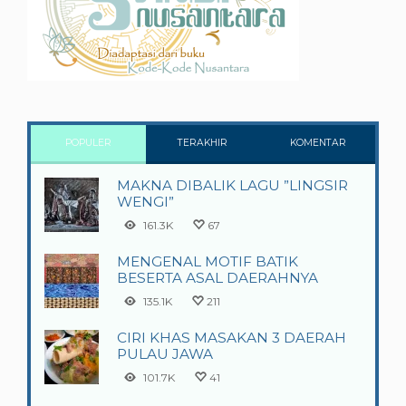
POPULER
TERAKHIR
KOMENTAR
MAKNA DIBALIK LAGU ”LINGSIR
WENGI”
161.3K
67
MENGENAL MOTIF BATIK
BESERTA ASAL DAERAHNYA
135.1K
211
CIRI KHAS MASAKAN 3 DAERAH
PULAU JAWA
101.7K
41