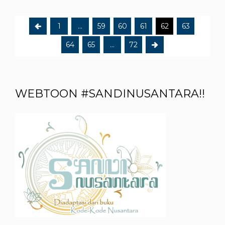
1
…
59
60
61
62
63
64
65
…
72
WEBTOON #SANDINUSANTARA!!