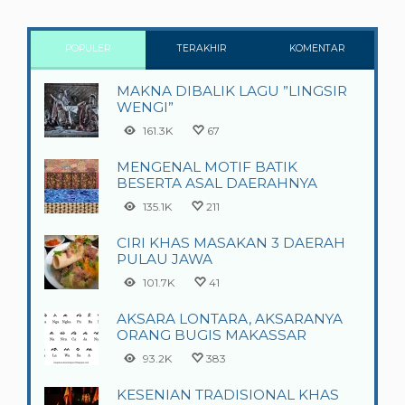
POPULER
TERAKHIR
KOMENTAR
MAKNA DIBALIK LAGU ”LINGSIR
WENGI”
161.3K
67
MENGENAL MOTIF BATIK
BESERTA ASAL DAERAHNYA
135.1K
211
CIRI KHAS MASAKAN 3 DAERAH
PULAU JAWA
101.7K
41
AKSARA LONTARA, AKSARANYA
ORANG BUGIS MAKASSAR
93.2K
383
KESENIAN TRADISIONAL KHAS