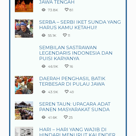
JAWA TENGAH
73.8K
81
SERBA – SERBI IKET SUNDA YANG
HARUS KAMU KETAHUI!
55.1K
11
SEMBILAN SASTRAWAN
LEGENDARIS INDONESIA DAN
PUISI KARYANYA
46.9K
16
DAERAH PENGHASIL BATIK
TERBESAR DI PULAU JAWA
43.9K
49
SEREN TAUN: UPACARA ADAT
PANEN MASYARAKAT SUNDA
41.6K
25
HARI – HARI YANG WAJIB DI
HINDARI MENURUT KALENDER