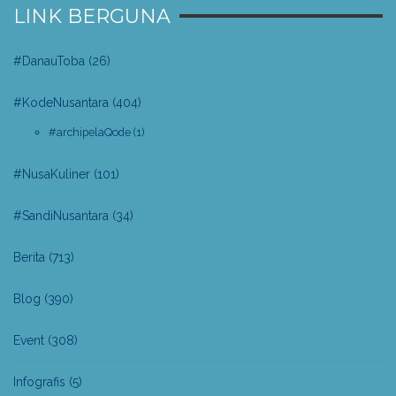
LINK BERGUNA
#DanauToba
(26)
#KodeNusantara
(404)
#archipelaQode
(1)
#NusaKuliner
(101)
#SandiNusantara
(34)
Berita
(713)
Blog
(390)
Event
(308)
Infografis
(5)