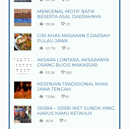
MENGENAL MOTIF BATIK
BESERTA ASAL DAERAHNYA
135.1K
211
CIRI KHAS MASAKAN 3 DAERAH
PULAU JAWA
101.7K
41
AKSARA LONTARA, AKSARANYA
ORANG BUGIS MAKASSAR
93.2K
383
KESENIAN TRADISIONAL KHAS
JAWA TENGAH
73.8K
81
SERBA – SERBI IKET SUNDA YANG
HARUS KAMU KETAHUI!
55.1K
11