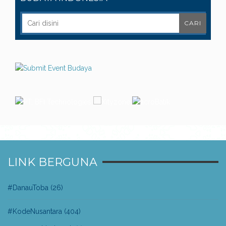
LINK BERGUNA
#DanauToba
(26)
#KodeNusantara
(404)