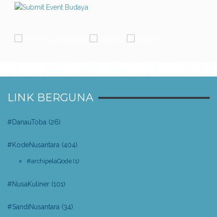
LINK BERGUNA
#DanauToba
(26)
#KodeNusantara
(404)
#archipelaQode
(1)
#NusaKuliner
(101)
#SandiNusantara
(34)