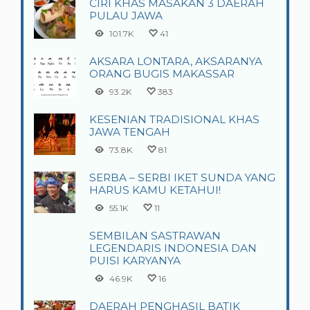
CIRI KHAS MASAKAN 3 DAERAH
PULAU JAWA
101.7K
41
AKSARA LONTARA, AKSARANYA
ORANG BUGIS MAKASSAR
93.2K
383
KESENIAN TRADISIONAL KHAS
JAWA TENGAH
73.8K
81
SERBA – SERBI IKET SUNDA YANG
HARUS KAMU KETAHUI!
55.1K
11
SEMBILAN SASTRAWAN
LEGENDARIS INDONESIA DAN
PUISI KARYANYA
46.9K
16
DAERAH PENGHASIL BATIK