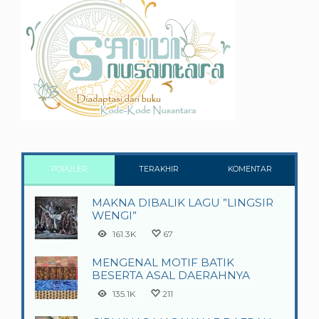
POPULER
TERAKHIR
KOMENTAR
MAKNA DIBALIK LAGU ”LINGSIR
WENGI”
161.3K
67
MENGENAL MOTIF BATIK
BESERTA ASAL DAERAHNYA
135.1K
211