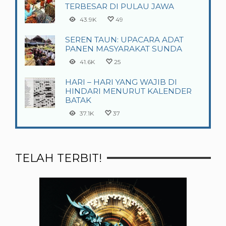
TERBESAR DI PULAU JAWA
43.9K
49
SEREN TAUN: UPACARA ADAT
PANEN MASYARAKAT SUNDA
41.6K
25
HARI – HARI YANG WAJIB DI
HINDARI MENURUT KALENDER
BATAK
37.1K
37
TELAH TERBIT!