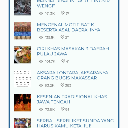
MAKNA DIBALIK LAGU ”LINGSIR
WENGI”
161.3K
67
MENGENAL MOTIF BATIK
BESERTA ASAL DAERAHNYA
135.1K
211
CIRI KHAS MASAKAN 3 DAERAH
PULAU JAWA
101.7K
41
AKSARA LONTARA, AKSARANYA
ORANG BUGIS MAKASSAR
93.2K
383
KESENIAN TRADISIONAL KHAS
JAWA TENGAH
73.8K
81
SERBA – SERBI IKET SUNDA YANG
HARUS KAMU KETAHUI!