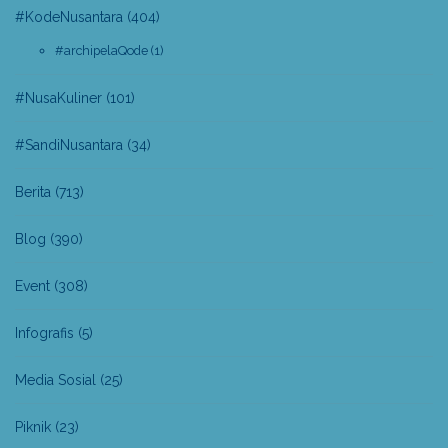
#KodeNusantara
(404)
#archipelaQode
(1)
#NusaKuliner
(101)
#SandiNusantara
(34)
Berita
(713)
Blog
(390)
Event
(308)
Infografis
(5)
Media Sosial
(25)
Piknik
(23)