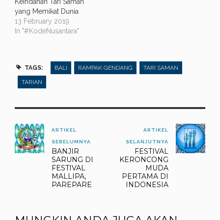
Keindahan Tari Saman
yang Memikat Dunia
13 February 2019
In "#KodeNusantara"
TAGS:
BALI
RAMPAK GENDANG
TARI SAMAN
TARIAN
ARTIKEL
ARTIKEL
SEBELUMNYA
SELANJUTNYA
BANJIR
FESTIVAL
SARUNG DI
KERONCONG
FESTIVAL
MUDA
MALLIPA,
PERTAMA DI
PAREPARE
INDONESIA