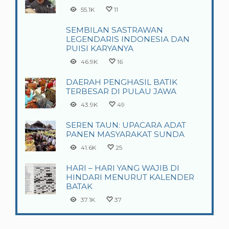
55.1K
11
SEMBILAN SASTRAWAN
LEGENDARIS INDONESIA DAN
PUISI KARYANYA
46.9K
16
DAERAH PENGHASIL BATIK
TERBESAR DI PULAU JAWA
43.9K
49
SEREN TAUN: UPACARA ADAT
PANEN MASYARAKAT SUNDA
41.6K
25
HARI – HARI YANG WAJIB DI
HINDARI MENURUT KALENDER
BATAK
37.1K
37