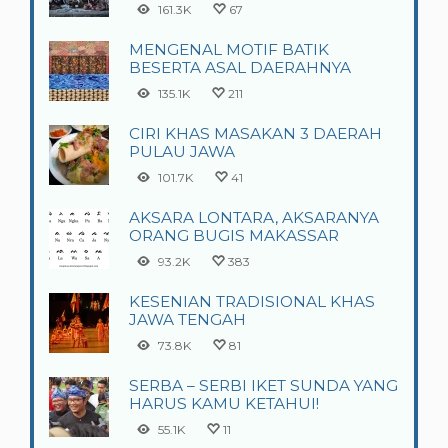
161.3K
67
MENGENAL MOTIF BATIK
BESERTA ASAL DAERAHNYA
135.1K
211
CIRI KHAS MASAKAN 3 DAERAH
PULAU JAWA
101.7K
41
AKSARA LONTARA, AKSARANYA
ORANG BUGIS MAKASSAR
93.2K
383
KESENIAN TRADISIONAL KHAS
JAWA TENGAH
73.8K
81
SERBA – SERBI IKET SUNDA YANG
HARUS KAMU KETAHUI!
55.1K
11