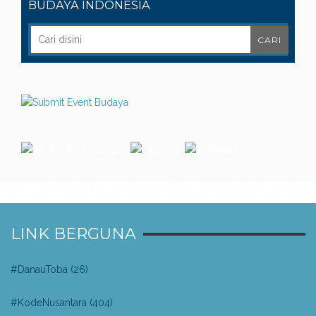
BUDAYA INDONESIA
LINK BERGUNA
#DanauToba
(26)
#KodeNusantara
(404)