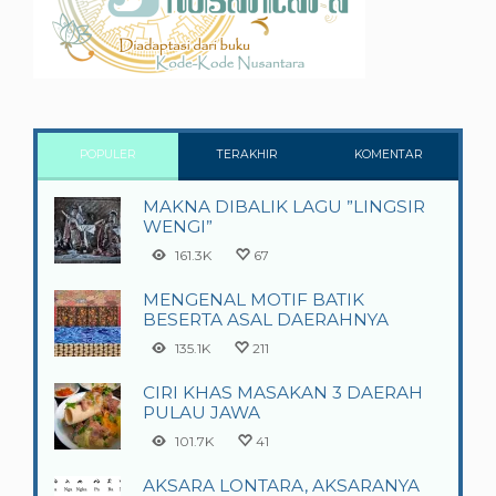
POPULER
TERAKHIR
KOMENTAR
MAKNA DIBALIK LAGU ”LINGSIR
WENGI”
161.3K
67
MENGENAL MOTIF BATIK
BESERTA ASAL DAERAHNYA
135.1K
211
CIRI KHAS MASAKAN 3 DAERAH
PULAU JAWA
101.7K
41
AKSARA LONTARA, AKSARANYA