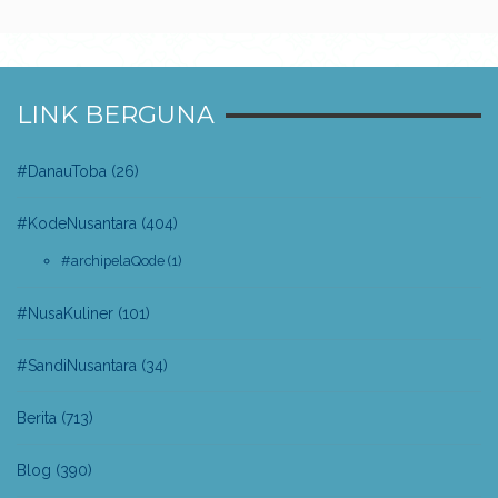
LINK BERGUNA
#DanauToba
(26)
#KodeNusantara
(404)
#archipelaQode
(1)
#NusaKuliner
(101)
#SandiNusantara
(34)
Berita
(713)
Blog
(390)