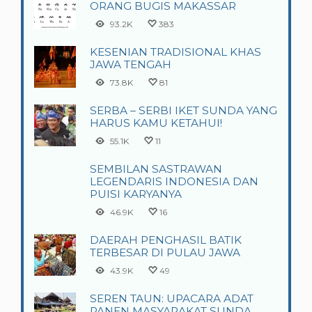
ORANG BUGIS MAKASSAR
93.2K
383
KESENIAN TRADISIONAL KHAS
JAWA TENGAH
73.8K
81
SERBA – SERBI IKET SUNDA YANG
HARUS KAMU KETAHUI!
55.1K
11
SEMBILAN SASTRAWAN
LEGENDARIS INDONESIA DAN
PUISI KARYANYA
46.9K
16
DAERAH PENGHASIL BATIK
TERBESAR DI PULAU JAWA
43.9K
49
SEREN TAUN: UPACARA ADAT
PANEN MASYARAKAT SUNDA