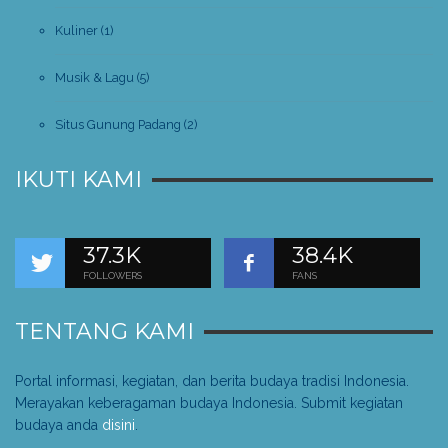
Kuliner
(1)
Musik & Lagu
(5)
Situs Gunung Padang
(2)
IKUTI KAMI
37.3K
38.4K
FOLLOWERS
FANS
TENTANG KAMI
Portal informasi, kegiatan, dan berita budaya tradisi Indonesia.
Merayakan keberagaman budaya Indonesia. Submit kegiatan
budaya anda
disini
.