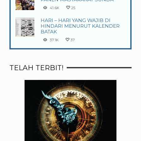
41.6K
25
HARI – HARI YANG WAJIB DI
HINDARI MENURUT KALENDER
BATAK
37.1K
37
TELAH TERBIT!