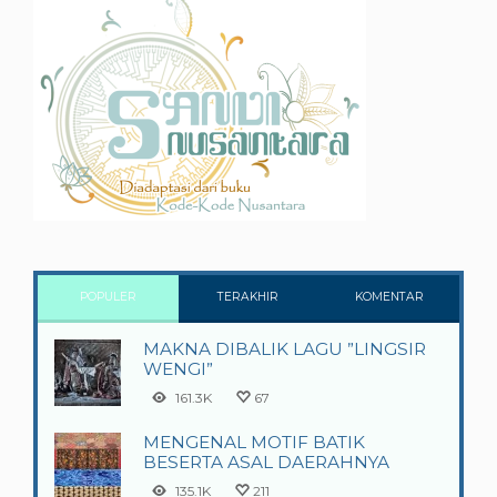
POPULER
TERAKHIR
KOMENTAR
MAKNA DIBALIK LAGU ”LINGSIR
WENGI”
161.3K
67
MENGENAL MOTIF BATIK
BESERTA ASAL DAERAHNYA
135.1K
211