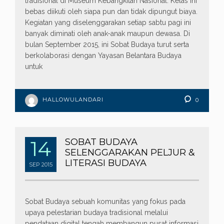
tradisional di Museum Kebangkitan Nasional. Kelas ini
bebas diikuti oleh siapa pun dan tidak dipungut biaya.
Kegiatan yang diselenggarakan setiap sabtu pagi ini
banyak diminati oleh anak-anak maupun dewasa. Di
bulan September 2015, ini Sobat Budaya turut serta
berkolaborasi dengan Yayasan Belantara Budaya
untuk
HALLOWULANDARI
0
14
SOBAT BUDAYA
SELENGGARAKAN PELJUR &
LITERASI BUDAYA
SEP
2015
Sobat Budaya sebuah komunitas yang fokus pada
upaya pelestarian budaya tradisional melalui
pendataan digital tengah membangun pusat informasi