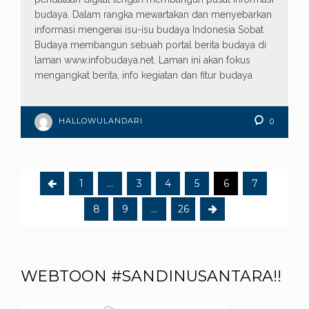
budaya. Dalam rangka mewartakan dan menyebarkan
informasi mengenai isu-isu budaya Indonesia Sobat
Budaya membangun sebuah portal berita budaya di
laman www.infobudaya.net. Laman ini akan fokus
mengangkat berita, info kegiatan dan fitur budaya
HALLOWULANDARI
0
1
…
3
4
5
6
7
8
9
…
26
WEBTOON #SANDINUSANTARA!!