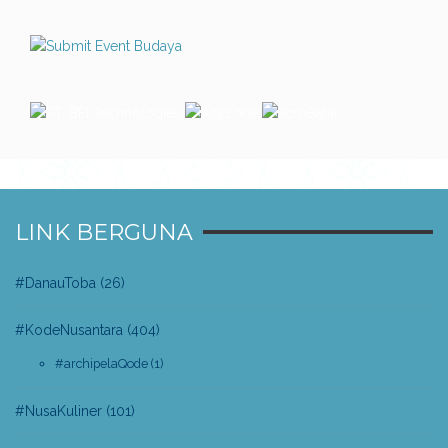
LINK BERGUNA
#DanauToba
(26)
#KodeNusantara
(404)
#archipelaQode
(1)
#NusaKuliner
(101)