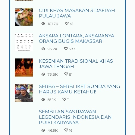
CIRI KHAS MASAKAN 3 DAERAH
PULAU JAWA
101.7K
41
AKSARA LONTARA, AKSARANYA
ORANG BUGIS MAKASSAR
93.2K
383
KESENIAN TRADISIONAL KHAS
JAWA TENGAH
73.8K
81
SERBA – SERBI IKET SUNDA YANG
HARUS KAMU KETAHUI!
55.1K
11
SEMBILAN SASTRAWAN
LEGENDARIS INDONESIA DAN
PUISI KARYANYA
46.9K
16