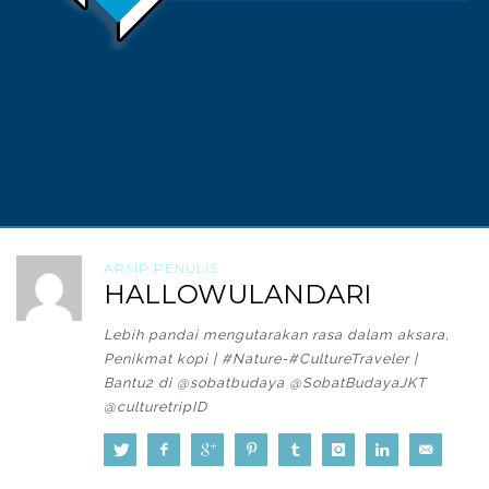
ARSIP PENULIS
HALLOWULANDARI
Lebih pandai mengutarakan rasa dalam aksara,
Penikmat kopi | #Nature-#CultureTraveler |
Bantu2 di @sobatbudaya @SobatBudayaJKT
@culturetripID