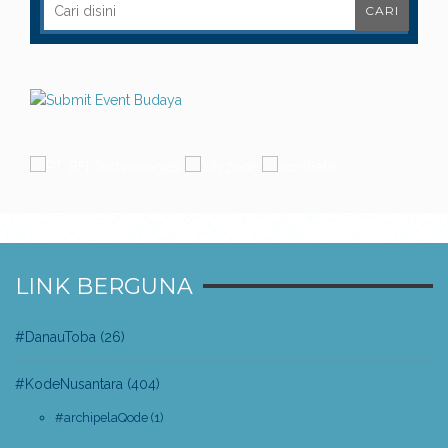
LINK BERGUNA
#DanauToba
(26)
#KodeNusantara
(404)
#archipelaQode
(1)