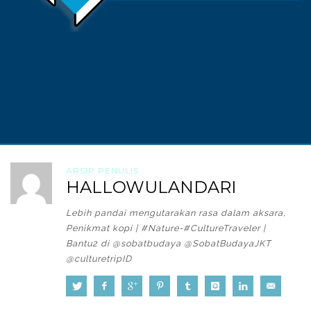
ARSIP PENULIS
HALLOWULANDARI
Lebih pandai mengutarakan rasa dalam aksara,
Penikmat kopi | #Nature-#CultureTraveler |
Bantu2 di @sobatbudaya @SobatBudayaJKT
@culturetripID