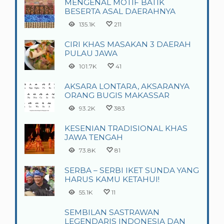
MENGENAL MOTIF BATIK
BESERTA ASAL DAERAHNYA
135.1K
211
CIRI KHAS MASAKAN 3 DAERAH
PULAU JAWA
101.7K
41
AKSARA LONTARA, AKSARANYA
ORANG BUGIS MAKASSAR
93.2K
383
KESENIAN TRADISIONAL KHAS
JAWA TENGAH
73.8K
81
SERBA – SERBI IKET SUNDA YANG
HARUS KAMU KETAHUI!
55.1K
11
SEMBILAN SASTRAWAN
LEGENDARIS INDONESIA DAN