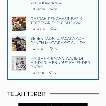
PUISI KARYANYA
46.9K
16
DAERAH PENGHASIL BATIK
TERBESAR DI PULAU JAWA
43.9K
49
SEREN TAUN: UPACARA ADAT
PANEN MASYARAKAT SUNDA
41.6K
25
HARI – HARI YANG WAJIB DI
HINDARI MENURUT KALENDER
BATAK
37.1K
37
TELAH TERBIT!