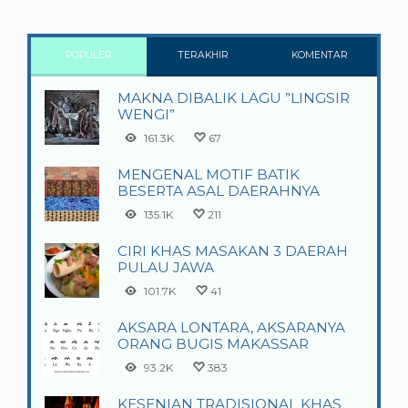
POPULER
TERAKHIR
KOMENTAR
MAKNA DIBALIK LAGU ”LINGSIR
WENGI”
161.3K
67
MENGENAL MOTIF BATIK
BESERTA ASAL DAERAHNYA
135.1K
211
CIRI KHAS MASAKAN 3 DAERAH
PULAU JAWA
101.7K
41
AKSARA LONTARA, AKSARANYA
ORANG BUGIS MAKASSAR
93.2K
383
KESENIAN TRADISIONAL KHAS