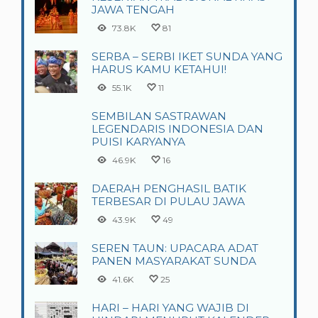
JAWA TENGAH
73.8K
81
SERBA – SERBI IKET SUNDA YANG
HARUS KAMU KETAHUI!
55.1K
11
SEMBILAN SASTRAWAN
LEGENDARIS INDONESIA DAN
PUISI KARYANYA
46.9K
16
DAERAH PENGHASIL BATIK
TERBESAR DI PULAU JAWA
43.9K
49
SEREN TAUN: UPACARA ADAT
PANEN MASYARAKAT SUNDA
41.6K
25
HARI – HARI YANG WAJIB DI