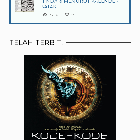
HINDARI MENURUT KALENDER
BATAK
37.1K
37
TELAH TERBIT!