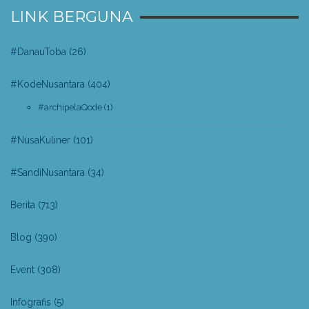
LINK BERGUNA
#DanauToba
(26)
#KodeNusantara
(404)
#archipelaQode
(1)
#NusaKuliner
(101)
#SandiNusantara
(34)
Berita
(713)
Blog
(390)
Event
(308)
Infografis
(5)