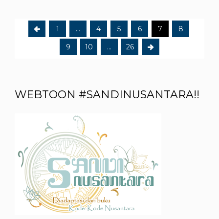
1
…
4
5
6
7
8
9
10
…
26
WEBTOON #SANDINUSANTARA!!