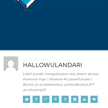
ARSIP PENULIS
HALLOWULANDARI
Lebih pandai mengutarakan rasa dalam aksara,
Penikmat kopi | #Nature-#CultureTraveler |
Bantu2 di @sobatbudaya @SobatBudayaJKT
@culturetripID