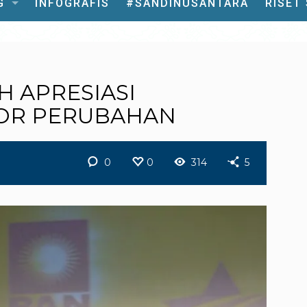
G
INFOGRAFIS
#SANDINUSANTARA
RISET
H APRESIASI
OR PERUBAHAN
0
0
314
5