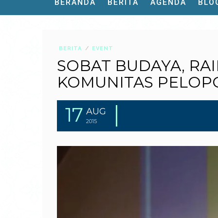
BERANDA
BERITA
AGENDA
BLO
BERITA
EVENT
SOBAT BUDAYA, RAI
KOMUNITAS PELOP
17
AUG
2015