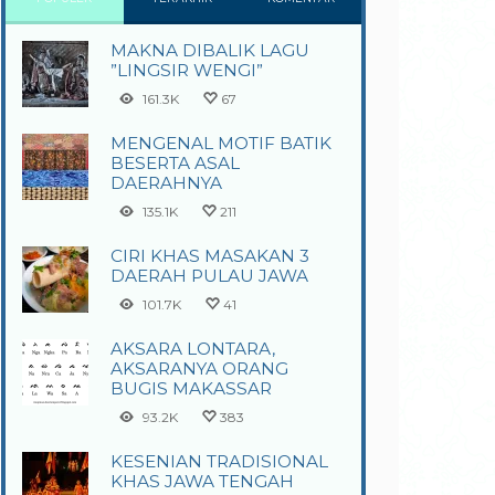
MAKNA DIBALIK LAGU
”LINGSIR WENGI”
161.3K
67
MENGENAL MOTIF BATIK
BESERTA ASAL
DAERAHNYA
135.1K
211
CIRI KHAS MASAKAN 3
DAERAH PULAU JAWA
101.7K
41
AKSARA LONTARA,
AKSARANYA ORANG
BUGIS MAKASSAR
93.2K
383
KESENIAN TRADISIONAL
KHAS JAWA TENGAH