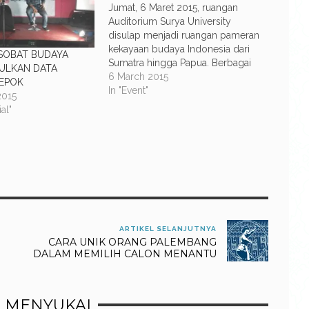
Jumat, 6 Maret 2015, ruangan
Auditorium Surya University
disulap menjadi ruangan pameran
kekayaan budaya Indonesia dari
SOBAT BUDAYA
Sumatra hingga Papua. Berbagai
ULKAN DATA
macam objek budaya ditampilkan
6 March 2015
DEPOK
mulai dari wayang kulit, kerajinan
In "Event"
2015
gerabah, angklung, makanan dan
al"
minuman tradisional, kain, wayang
golek dan berbagai objek budaya
lainnya. Dalam rangkaian acara
Bhinneka Fest hadir pula…
ARTIKEL SELANJUTNYA
CARA UNIK ORANG PALEMBANG
DALAM MEMILIH CALON MENANTU
 MENYUKAI