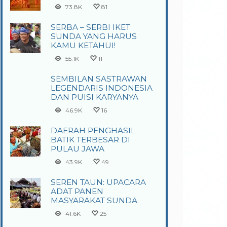
73.8K
81
SERBA – SERBI IKET
SUNDA YANG HARUS
KAMU KETAHUI!
55.1K
11
SEMBILAN SASTRAWAN
LEGENDARIS INDONESIA
DAN PUISI KARYANYA
46.9K
16
DAERAH PENGHASIL
BATIK TERBESAR DI
PULAU JAWA
43.9K
49
SEREN TAUN: UPACARA
ADAT PANEN
MASYARAKAT SUNDA
41.6K
25