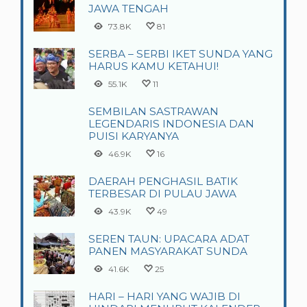
JAWA TENGAH
73.8K
81
SERBA – SERBI IKET SUNDA YANG
HARUS KAMU KETAHUI!
55.1K
11
SEMBILAN SASTRAWAN
LEGENDARIS INDONESIA DAN
PUISI KARYANYA
46.9K
16
DAERAH PENGHASIL BATIK
TERBESAR DI PULAU JAWA
43.9K
49
SEREN TAUN: UPACARA ADAT
PANEN MASYARAKAT SUNDA
41.6K
25
HARI – HARI YANG WAJIB DI