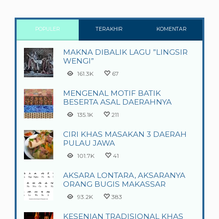
POPULER
TERAKHIR
KOMENTAR
MAKNA DIBALIK LAGU ”LINGSIR
WENGI”
161.3K
67
MENGENAL MOTIF BATIK
BESERTA ASAL DAERAHNYA
135.1K
211
CIRI KHAS MASAKAN 3 DAERAH
PULAU JAWA
101.7K
41
AKSARA LONTARA, AKSARANYA
ORANG BUGIS MAKASSAR
93.2K
383
KESENIAN TRADISIONAL KHAS