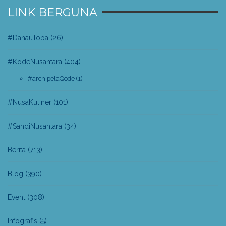
LINK BERGUNA
#DanauToba
(26)
#KodeNusantara
(404)
#archipelaQode
(1)
#NusaKuliner
(101)
#SandiNusantara
(34)
Berita
(713)
Blog
(390)
Event
(308)
Infografis
(5)