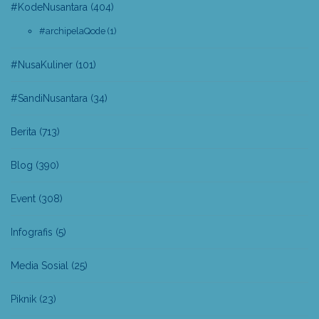
#KodeNusantara
(404)
#archipelaQode
(1)
#NusaKuliner
(101)
#SandiNusantara
(34)
Berita
(713)
Blog
(390)
Event
(308)
Infografis
(5)
Media Sosial
(25)
Piknik
(23)