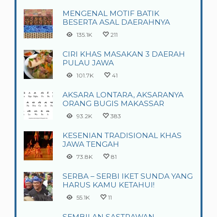
MENGENAL MOTIF BATIK
BESERTA ASAL DAERAHNYA
135.1K
211
CIRI KHAS MASAKAN 3 DAERAH
PULAU JAWA
101.7K
41
AKSARA LONTARA, AKSARANYA
ORANG BUGIS MAKASSAR
93.2K
383
KESENIAN TRADISIONAL KHAS
JAWA TENGAH
73.8K
81
SERBA – SERBI IKET SUNDA YANG
HARUS KAMU KETAHUI!
55.1K
11
SEMBILAN SASTRAWAN