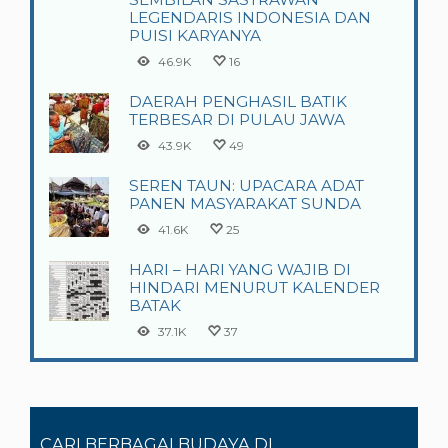
LEGENDARIS INDONESIA DAN
PUISI KARYANYA
46.9K
16
DAERAH PENGHASIL BATIK
TERBESAR DI PULAU JAWA
43.9K
49
SEREN TAUN: UPACARA ADAT
PANEN MASYARAKAT SUNDA
41.6K
25
HARI – HARI YANG WAJIB DI
HINDARI MENURUT KALENDER
BATAK
37.1K
37
CARI BERBAGAI BUDAYA DI