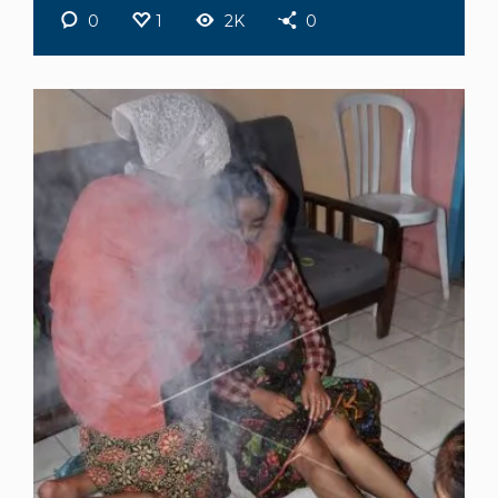
0
1
2K
0