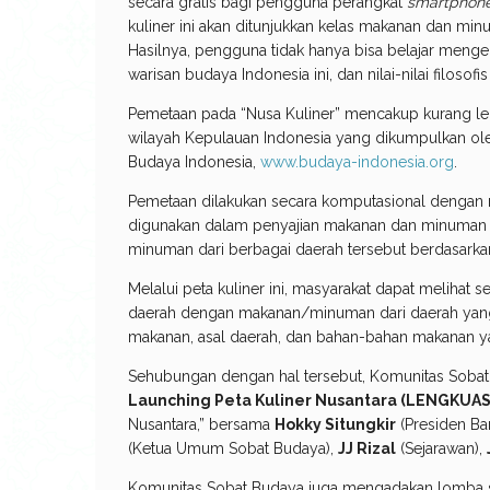
secara gratis bagi pengguna perangkat
smartphon
kuliner ini akan ditunjukkan kelas makanan dan mi
Hasilnya, pengguna tidak hanya bisa belajar mengena
warisan budaya Indonesia ini, dan nilai-nilai filosofis
Pemetaan pada “Nusa Kuliner” mencakup kurang le
wilayah Kepulauan Indonesia yang dikumpulkan ole
Budaya Indonesia,
www.budaya-indonesia.org
.
Pemetaan dilakukan secara komputasional dengan m
digunakan dalam penyajian makanan dan minuman t
minuman dari berbagai daerah tersebut berdasarka
Melalui peta kuliner ini, masyarakat dapat melihat
daerah dengan makanan/minuman dari daerah yang 
makanan, asal daerah, dan bahan-bahan makanan y
Sehubungan dengan hal tersebut, Komunitas Soba
Launching Peta Kuliner Nusantara (LENGKUA
Nusantara,” bersama
Hokky Situngkir
(Presiden Ba
(Ketua Umum Sobat Budaya),
JJ Rizal
(Sejarawan),
Komunitas Sobat Budaya juga mengadakan lomba se