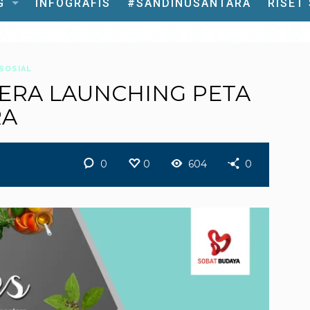
G
INFOGRAFIS
#SANDINUSANTARA
RISET
SOSIAL
ERA LAUNCHING PETA
RA
0
0
604
0