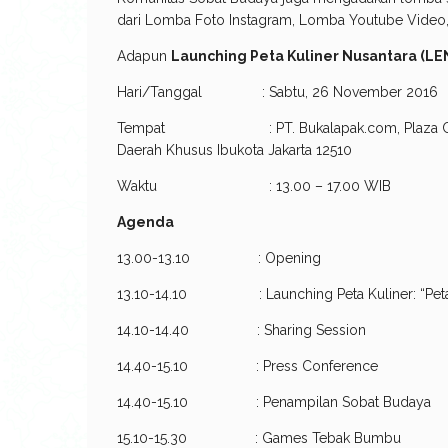
dari Lomba Foto Instagram, Lomba Youtube Video
Adapun
Launching Peta Kuliner Nusantara (L
Hari/Tanggal : Sabtu, 26 November 2016
Tempat : PT. Bukalapak.com, Plaza Cityview
Daerah Khusus Ibukota Jakarta 12510
Waktu : 13.00 – 17.00 WIB
Agenda
13.00-13.10 : Opening
13.10-14.10 : Launching Peta Kuliner: “Peta K
14.10-14.40 : Sharing Session
14.40-15.10 : Press Conference
14.40-15.10 : Penampilan Sobat Budaya
15.10-15.30 : Games Tebak Bumbu