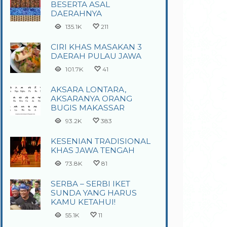
BESERTA ASAL
DAERAHNYA
135.1K
211
CIRI KHAS MASAKAN 3
DAERAH PULAU JAWA
101.7K
41
AKSARA LONTARA,
AKSARANYA ORANG
BUGIS MAKASSAR
93.2K
383
KESENIAN TRADISIONAL
KHAS JAWA TENGAH
73.8K
81
SERBA – SERBI IKET
SUNDA YANG HARUS
KAMU KETAHUI!
55.1K
11