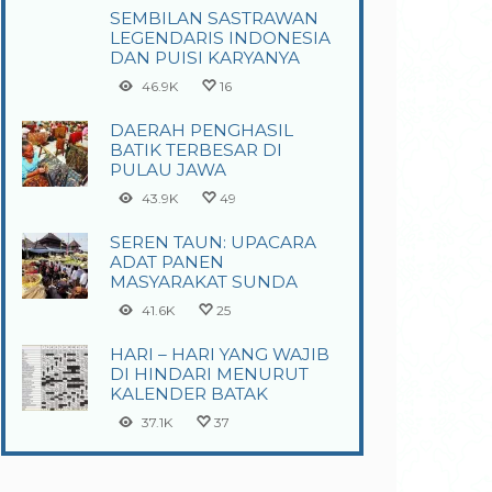
SEMBILAN SASTRAWAN
LEGENDARIS INDONESIA
DAN PUISI KARYANYA
46.9K
16
DAERAH PENGHASIL
BATIK TERBESAR DI
PULAU JAWA
43.9K
49
SEREN TAUN: UPACARA
ADAT PANEN
MASYARAKAT SUNDA
41.6K
25
HARI – HARI YANG WAJIB
DI HINDARI MENURUT
KALENDER BATAK
37.1K
37