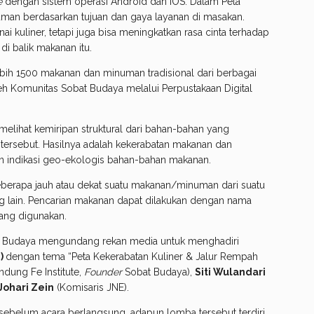
e
dengan sistem operasi Android dan iOS. Dalam Peta
numan berdasarkan tujuan dan gaya layanan di masakan.
i kuliner, tetapi juga bisa meningkatkan rasa cinta terhadap
 di balik makanan itu.
bih 1500 makanan dan minuman tradisional dari berbagai
h Komunitas Sobat Budaya melalui Perpustakaan Digital
elihat kemiripan struktural dari bahan-bahan yang
ersebut. Hasilnya adalah kekerabatan makanan dan
n indikasi geo-ekologis bahan-bahan makanan.
 seberapa jauh atau dekat suatu makanan/minuman dari suatu
lain. Pencarian makanan dapat dilakukan dengan nama
ang digunakan.
t Budaya mengundang rekan media untuk menghadiri
S)
dengan tema “Peta Kekerabatan Kuliner & Jalur Rempah
ndung Fe Institute,
Founder
Sobat Budaya),
Siti Wulandari
Johari Zein
(Komisaris JNE).
belum acara berlangsung, adapun lomba tersebut terdiri