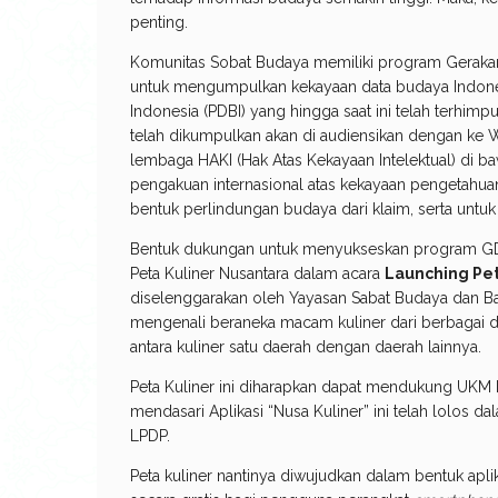
penting.
Komunitas Sobat Budaya memiliki program Gerakan S
untuk mengumpulkan kekayaan data budaya Indones
Indonesia (PDBI) yang hingga saat ini telah terhim
telah dikumpulkan akan di audiensikan dengan ke W
lembaga HAKI (Hak Atas Kekayaan Intelektual) di b
pengakuan internasional atas kekayaan pengetahuan b
bentuk perlindungan budaya dari klaim, serta untuk 
Bentuk dukungan untuk menyukseskan program GD
Peta Kuliner Nusantara dalam acara
Launching Pet
diselenggarakan oleh Yayasan Sabat Budaya dan Band
mengenali beraneka macam kuliner dari berbagai d
antara kuliner satu daerah dengan daerah lainnya.
Peta Kuliner ini diharapkan dapat mendukung UKM I
mendasari Aplikasi “Nusa Kuliner” ini telah lolos 
LPDP.
Peta kuliner nantinya diwujudkan dalam bentuk aplik