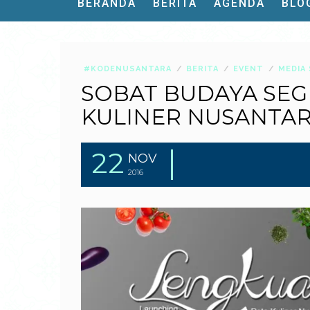
BERANDA
BERITA
AGENDA
BLO
#KODENUSANTARA
BERITA
EVENT
MEDIA 
SOBAT BUDAYA SEG
KULINER NUSANTA
22
NOV
2016