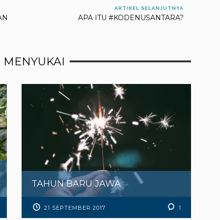
ARTIKEL SELANJUTNYA
AN
APA ITU #KODENUSANTARA?
 MENYUKAI
TAHUN BARU JAWA
21 SEPTEMBER 2017
1