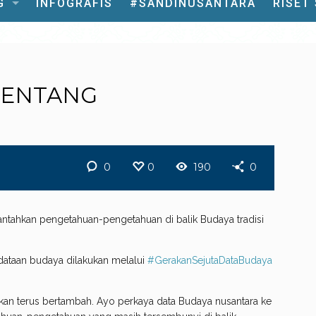
G
INFOGRAFIS
#SANDINUSANTARA
RISET
TENTANG
0
0
190
0
ahkan pengetahuan-pengetahuan di balik Budaya tradisi
dataan budaya dilakukan melalui
#GerakanSejutaDataBudaya
 akan terus bertambah. Ayo perkaya data Budaya nusantara ke