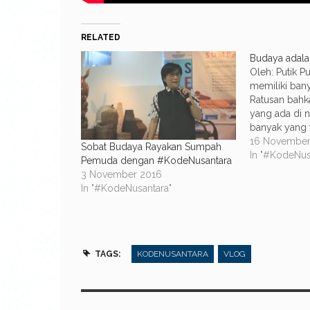
RELATED
Budaya adala
Oleh: Putik 
memiliki bany
Ratusan bahk
yang ada di n
banyak yang 
yang terdapat
16 November
Sobat Budaya Rayakan Sumpah
ini. Ribuan pu
In "#KodeNus
Pemuda dengan #KodeNusantara
ratusan bah
3 November 2016
Indonesia sa
In "#KodeNusantara"
keberagaman
masing buday
makna…
TAGS:
KODENUSANTARA
VLOG