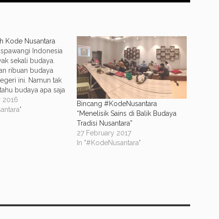
h Kode Nusantara
Puspawangi Indonesia
ak sekali budaya.
an ribuan budaya
egeri ini. Namun tak
tahu budaya apa saja
 di bumi khatulistiwa
 2016
Bincang #KodeNusantara
lau, ribuan suku, dan
antara"
“Menelisik Sains di Balik Budaya
asa membuat
Tradisi Nusantara”
ngat kaya akan
27 February 2017
 budayanya. Masing-
In "#KodeNusantara"
a, tentu memiliki