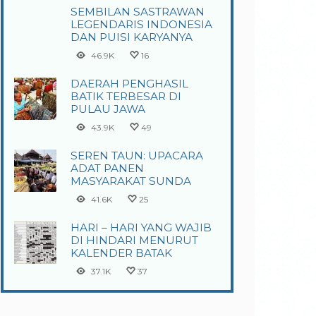
SEMBILAN SASTRAWAN
LEGENDARIS INDONESIA
DAN PUISI KARYANYA
46.9K
16
DAERAH PENGHASIL
BATIK TERBESAR DI
PULAU JAWA
43.9K
49
SEREN TAUN: UPACARA
ADAT PANEN
MASYARAKAT SUNDA
41.6K
25
HARI – HARI YANG WAJIB
DI HINDARI MENURUT
KALENDER BATAK
37.1K
37