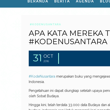
BERANDA
BERITA
AGENDA
BLO
#KODENUSANTARA
APA KATA MEREKA 
#KODENUSANTARA
31
OCT
2016
#KodeNusantara
merupakan buku yang mengejawant
Indonesia.
Pengetahuan ini dapat diungkap setelah upaya pen
oleh Sobat Budaya.
Hingga kini, telah terdata 33.000 data Budaya dan