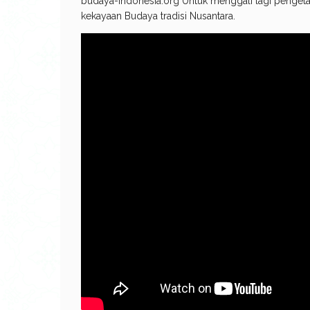
budaya-indonesia.org Untuk menggali lagi penget
kekayaan Budaya tradisi Nusantara.