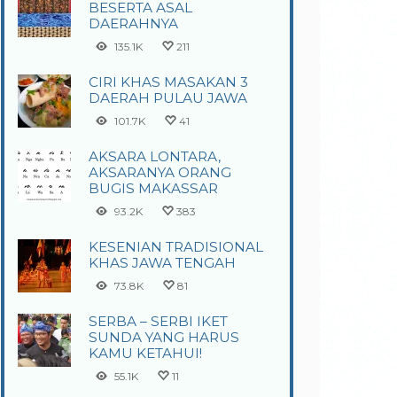
BESERTA ASAL
DAERAHNYA
135.1K
211
CIRI KHAS MASAKAN 3
DAERAH PULAU JAWA
101.7K
41
AKSARA LONTARA,
AKSARANYA ORANG
BUGIS MAKASSAR
93.2K
383
KESENIAN TRADISIONAL
KHAS JAWA TENGAH
73.8K
81
SERBA – SERBI IKET
SUNDA YANG HARUS
KAMU KETAHUI!
55.1K
11