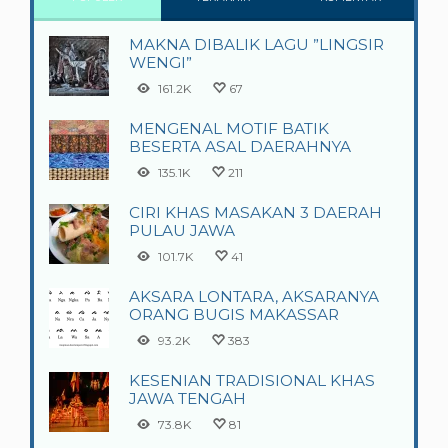
MAKNA DIBALIK LAGU ”LINGSIR
WENGI”
161.2K
67
MENGENAL MOTIF BATIK
BESERTA ASAL DAERAHNYA
135.1K
211
CIRI KHAS MASAKAN 3 DAERAH
PULAU JAWA
101.7K
41
AKSARA LONTARA, AKSARANYA
ORANG BUGIS MAKASSAR
93.2K
383
KESENIAN TRADISIONAL KHAS
JAWA TENGAH
73.8K
81