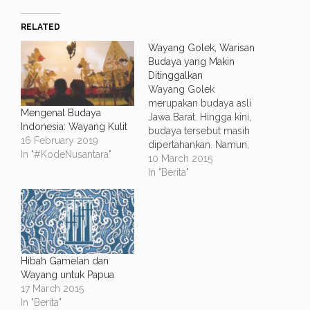
RELATED
Wayang Golek, Warisan
Budaya yang Makin
Ditinggalkan
Wayang Golek
merupakan budaya asli
Mengenal Budaya
Jawa Barat. Hingga kini,
Indonesia: Wayang Kulit
budaya tersebut masih
16 February 2019
dipertahankan. Namun,
In "#KodeNusantara"
peminat kerajinan
10 March 2015
wayang golek semakin
In "Berita"
menurun. Salah satu
penggiat Wayang Golek
yang juga merupakan
seorang dalang, Tatang
Heryana, megatakan
bahwa wayang yang
Hibah Gamelan dan
terbuat dari kayu ini
Wayang untuk Papua
merupakan salah satu
17 March 2015
warisan dunia. Ia
In "Berita"