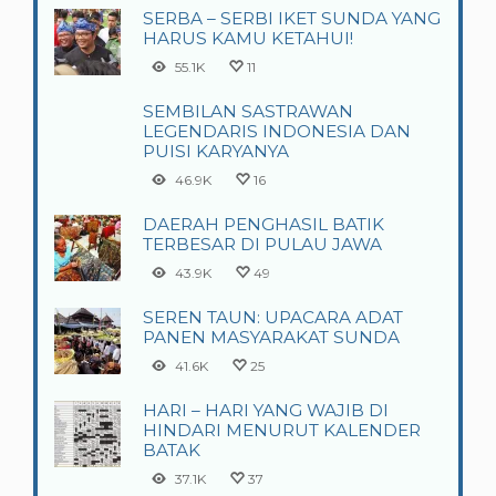
SERBA – SERBI IKET SUNDA YANG
HARUS KAMU KETAHUI!
55.1K
11
SEMBILAN SASTRAWAN
LEGENDARIS INDONESIA DAN
PUISI KARYANYA
46.9K
16
DAERAH PENGHASIL BATIK
TERBESAR DI PULAU JAWA
43.9K
49
SEREN TAUN: UPACARA ADAT
PANEN MASYARAKAT SUNDA
41.6K
25
HARI – HARI YANG WAJIB DI
HINDARI MENURUT KALENDER
BATAK
37.1K
37