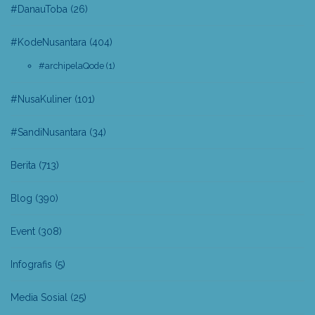
#DanauToba
(26)
#KodeNusantara
(404)
#archipelaQode
(1)
#NusaKuliner
(101)
#SandiNusantara
(34)
Berita
(713)
Blog
(390)
Event
(308)
Infografis
(5)
Media Sosial
(25)