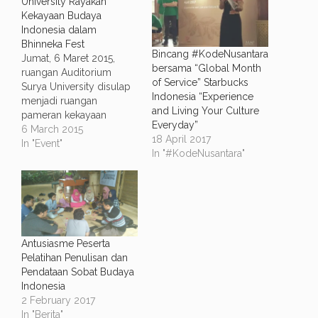
University Rayakan
Kekayaan Budaya
Indonesia dalam
Bhinneka Fest
Bincang #KodeNusantara
Jumat, 6 Maret 2015,
bersama “Global Month
ruangan Auditorium
of Service” Starbucks
Surya University disulap
Indonesia “Experience
menjadi ruangan
and Living Your Culture
pameran kekayaan
Everyday”
budaya Indonesia dari
6 March 2015
18 April 2017
Sumatra hingga Papua.
In "Event"
In "#KodeNusantara"
Berbagai macam objek
budaya ditampilkan
mulai dari wayang kulit,
kerajinan gerabah,
angklung, makanan dan
minuman tradisional,
kain, wayang golek dan
Antusiasme Peserta
berbagai objek budaya
Pelatihan Penulisan dan
lainnya. Dalam rangkaian
Pendataan Sobat Budaya
acara Bhinneka Fest hadir
Indonesia
pula…
2 February 2017
In "Berita"