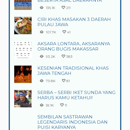
BESERTA ASAL DAERAHNYA
135.1K
211
CIRI KHAS MASAKAN 3 DAERAH
PULAU JAWA
101.7K
41
AKSARA LONTARA, AKSARANYA
ORANG BUGIS MAKASSAR
93.2K
383
KESENIAN TRADISIONAL KHAS
JAWA TENGAH
73.8K
81
SERBA – SERBI IKET SUNDA YANG
HARUS KAMU KETAHUI!
55.1K
11
SEMBILAN SASTRAWAN
LEGENDARIS INDONESIA DAN
PUISI KARYANYA