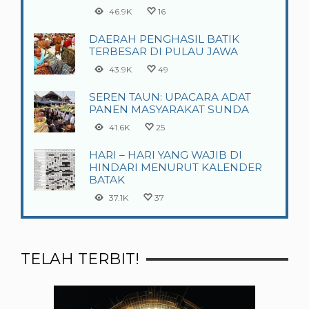
46.9K
16
DAERAH PENGHASIL BATIK
TERBESAR DI PULAU JAWA
43.9K
49
SEREN TAUN: UPACARA ADAT
PANEN MASYARAKAT SUNDA
41.6K
25
HARI – HARI YANG WAJIB DI
HINDARI MENURUT KALENDER
BATAK
37.1K
37
TELAH TERBIT!