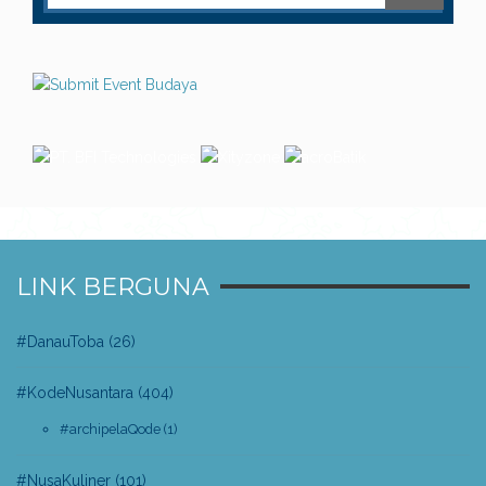
LINK BERGUNA
#DanauToba
(26)
#KodeNusantara
(404)
#archipelaQode
(1)
#NusaKuliner
(101)