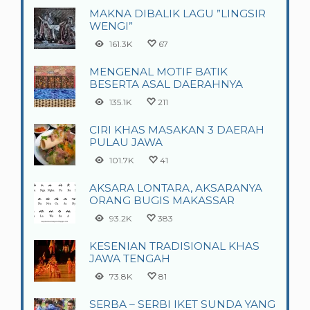
MAKNA DIBALIK LAGU ”LINGSIR
WENGI”
161.3K
67
MENGENAL MOTIF BATIK
BESERTA ASAL DAERAHNYA
135.1K
211
CIRI KHAS MASAKAN 3 DAERAH
PULAU JAWA
101.7K
41
AKSARA LONTARA, AKSARANYA
ORANG BUGIS MAKASSAR
93.2K
383
KESENIAN TRADISIONAL KHAS
JAWA TENGAH
73.8K
81
SERBA – SERBI IKET SUNDA YANG