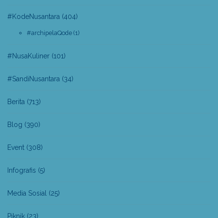
#KodeNusantara
(404)
#archipelaQode
(1)
#NusaKuliner
(101)
#SandiNusantara
(34)
Berita
(713)
Blog
(390)
Event
(308)
Infografis
(5)
Media Sosial
(25)
Piknik
(23)