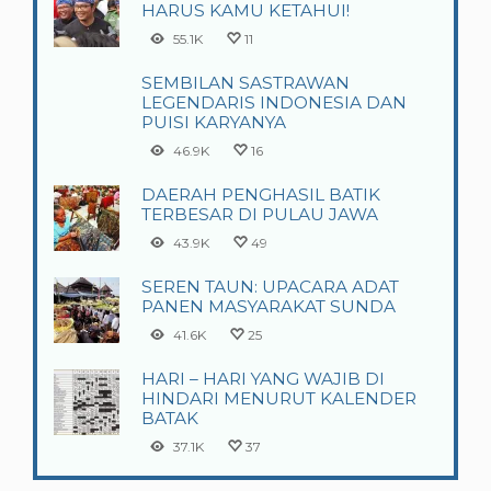
HARUS KAMU KETAHUI!
55.1K
11
SEMBILAN SASTRAWAN
LEGENDARIS INDONESIA DAN
PUISI KARYANYA
46.9K
16
DAERAH PENGHASIL BATIK
TERBESAR DI PULAU JAWA
43.9K
49
SEREN TAUN: UPACARA ADAT
PANEN MASYARAKAT SUNDA
41.6K
25
HARI – HARI YANG WAJIB DI
HINDARI MENURUT KALENDER
BATAK
37.1K
37