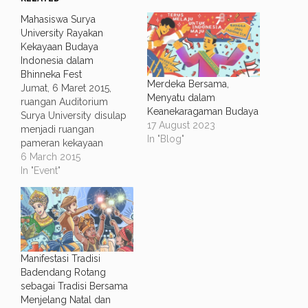
Mahasiswa Surya
University Rayakan
Kekayaan Budaya
Indonesia dalam
Bhinneka Fest
Merdeka Bersama,
Jumat, 6 Maret 2015,
Menyatu dalam
ruangan Auditorium
Keanekaragaman Budaya
Surya University disulap
17 August 2023
menjadi ruangan
In "Blog"
pameran kekayaan
budaya Indonesia dari
6 March 2015
Sumatra hingga Papua.
In "Event"
Berbagai macam objek
budaya ditampilkan
mulai dari wayang kulit,
kerajinan gerabah,
angklung, makanan dan
minuman tradisional,
Manifestasi Tradisi
kain, wayang golek dan
Badendang Rotang
berbagai objek budaya
sebagai Tradisi Bersama
lainnya. Dalam rangkaian
Menjelang Natal dan