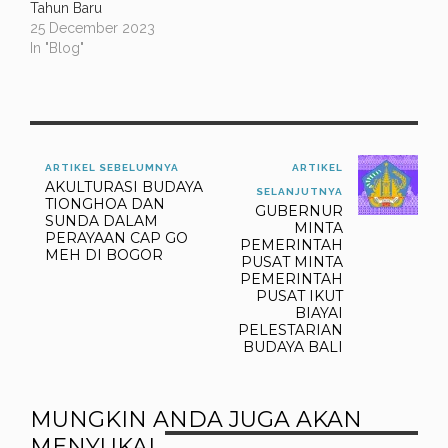
acara Bhinneka Fest hadir
Tahun Baru
pula…
25 December 2023
In "Blog"
ARTIKEL SEBELUMNYA
ARTIKEL
AKULTURASI BUDAYA
SELANJUTNYA
TIONGHOA DAN
GUBERNUR
SUNDA DALAM
MINTA
PERAYAAN CAP GO
PEMERINTAH
MEH DI BOGOR
PUSAT MINTA
PEMERINTAH
PUSAT IKUT
BIAYAI
PELESTARIAN
BUDAYA BALI
MUNGKIN ANDA JUGA AKAN
MENYUKAI