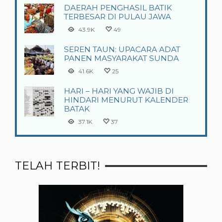
DAERAH PENGHASIL BATIK
TERBESAR DI PULAU JAWA
43.9K
49
SEREN TAUN: UPACARA ADAT
PANEN MASYARAKAT SUNDA
41.6K
25
HARI – HARI YANG WAJIB DI
HINDARI MENURUT KALENDER
BATAK
37.1K
37
TELAH TERBIT!