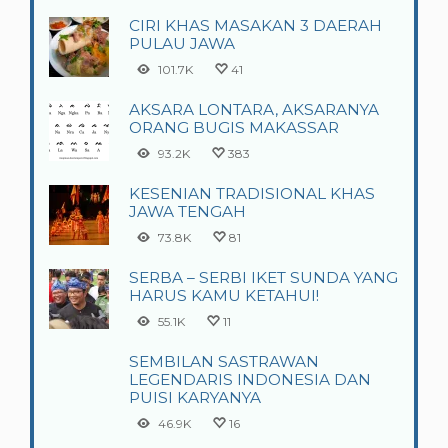
CIRI KHAS MASAKAN 3 DAERAH
PULAU JAWA
101.7K
41
AKSARA LONTARA, AKSARANYA
ORANG BUGIS MAKASSAR
93.2K
383
KESENIAN TRADISIONAL KHAS
JAWA TENGAH
73.8K
81
SERBA – SERBI IKET SUNDA YANG
HARUS KAMU KETAHUI!
55.1K
11
SEMBILAN SASTRAWAN
LEGENDARIS INDONESIA DAN
PUISI KARYANYA
46.9K
16