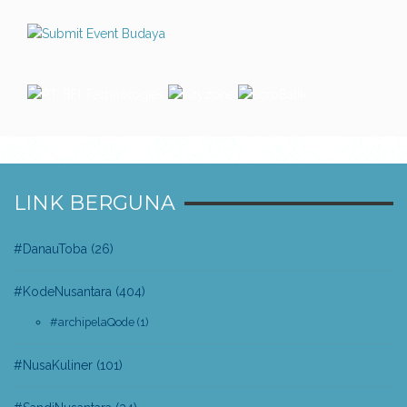
LINK BERGUNA
#DanauToba
(26)
#KodeNusantara
(404)
#archipelaQode
(1)
#NusaKuliner
(101)