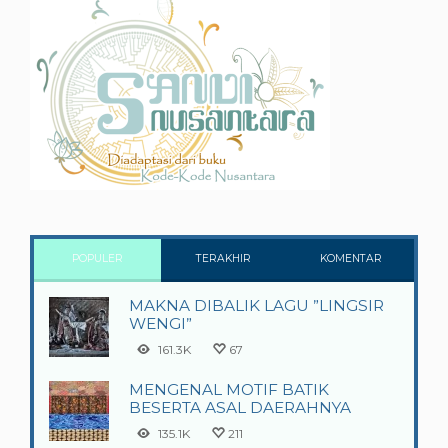
POPULER
TERAKHIR
KOMENTAR
MAKNA DIBALIK LAGU ”LINGSIR
WENGI”
161.3K
67
MENGENAL MOTIF BATIK
BESERTA ASAL DAERAHNYA
135.1K
211