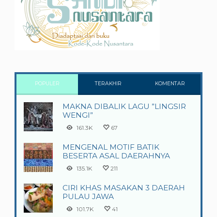
POPULER
TERAKHIR
KOMENTAR
MAKNA DIBALIK LAGU ”LINGSIR
WENGI”
161.3K
67
MENGENAL MOTIF BATIK
BESERTA ASAL DAERAHNYA
135.1K
211
CIRI KHAS MASAKAN 3 DAERAH
PULAU JAWA
101.7K
41