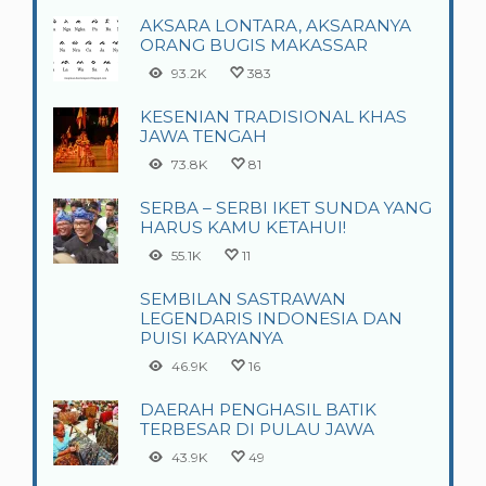
AKSARA LONTARA, AKSARANYA
ORANG BUGIS MAKASSAR
93.2K
383
KESENIAN TRADISIONAL KHAS
JAWA TENGAH
73.8K
81
SERBA – SERBI IKET SUNDA YANG
HARUS KAMU KETAHUI!
55.1K
11
SEMBILAN SASTRAWAN
LEGENDARIS INDONESIA DAN
PUISI KARYANYA
46.9K
16
DAERAH PENGHASIL BATIK
TERBESAR DI PULAU JAWA
43.9K
49