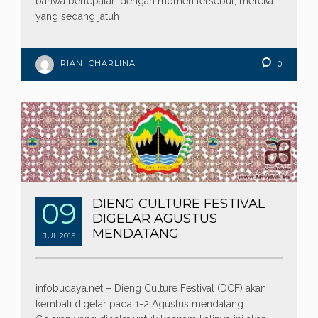
bahwa bertepatan dengan momen tersebut, mereka
yang sedang jatuh
RIANI CHARLINA
0
09
DIENG CULTURE FESTIVAL
DIGELAR AGUSTUS
MENDATANG
JUL
2015
infobudaya.net – Dieng Culture Festival (DCF) akan
kembali digelar pada 1-2 Agustus mendatang.