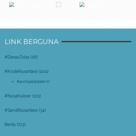
LINK BERGUNA
#DanauToba
(26)
#KodeNusantara
(404)
#archipelaQode
(1)
#NusaKuliner
(101)
#SandiNusantara
(34)
Berita
(713)