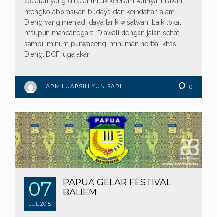
Gelaran yang dihelat untuk keenam kalinya ini akan
mengkolaborasikan budaya dan keindahan alam
Dieng yang menjadi daya tarik wisatwan, baik lokal
maupun mancanegara. Diawali dengan jalan sehat
sambil minum purwaceng, minuman herbal khas
Dieng. DCF juga akan
HARMILUARSIH YUNISARI
0
07
PAPUA GELAR FESTIVAL
BALIEM
JUL
2015