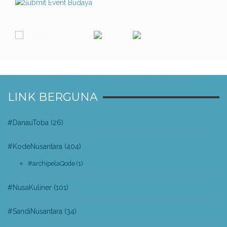
LINK BERGUNA
#DanauToba
(26)
#KodeNusantara
(404)
#archipelaQode
(1)
#NusaKuliner
(101)
#SandiNusantara
(34)