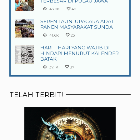
TERBESAR DI PULAU JAWA
43.9K
49
SEREN TAUN: UPACARA ADAT
PANEN MASYARAKAT SUNDA
41.6K
25
HARI – HARI YANG WAJIB DI
HINDARI MENURUT KALENDER
BATAK
37.1K
37
TELAH TERBIT!