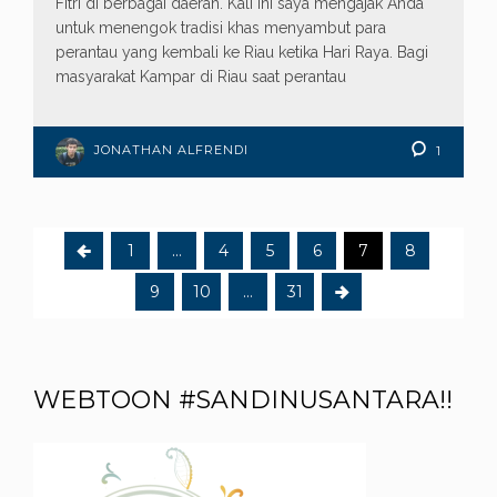
Fitri di berbagai daerah. Kali ini saya mengajak Anda
untuk menengok tradisi khas menyambut para
perantau yang kembali ke Riau ketika Hari Raya. Bagi
masyarakat Kampar di Riau saat perantau
JONATHAN ALFRENDI
1
1
…
4
5
6
7
8
9
10
…
31
WEBTOON #SANDINUSANTARA!!