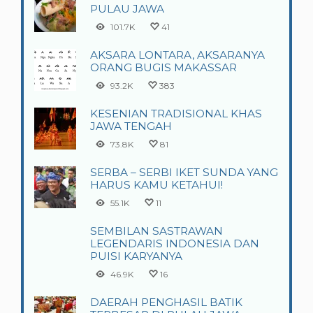
PULAU JAWA
101.7K
41
AKSARA LONTARA, AKSARANYA
ORANG BUGIS MAKASSAR
93.2K
383
KESENIAN TRADISIONAL KHAS
JAWA TENGAH
73.8K
81
SERBA – SERBI IKET SUNDA YANG
HARUS KAMU KETAHUI!
55.1K
11
SEMBILAN SASTRAWAN
LEGENDARIS INDONESIA DAN
PUISI KARYANYA
46.9K
16
DAERAH PENGHASIL BATIK