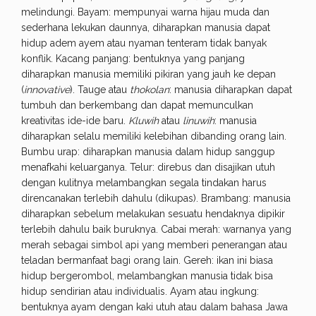
melindungi. Bayam: mempunyai warna hijau muda dan
sederhana lekukan daunnya, diharapkan manusia dapat
hidup adem ayem atau nyaman tenteram tidak banyak
konflik. Kacang panjang: bentuknya yang panjang
diharapkan manusia memiliki pikiran yang jauh ke depan
(
innovative
). Tauge atau
thokolan
: manusia diharapkan dapat
tumbuh dan berkembang dan dapat memunculkan
kreativitas ide-ide baru.
Kluwih
atau
linuwih
: manusia
diharapkan selalu memiliki kelebihan dibanding orang lain.
Bumbu urap: diharapkan manusia dalam hidup sanggup
menafkahi keluarganya. Telur: direbus dan disajikan utuh
dengan kulitnya melambangkan segala tindakan harus
direncanakan terlebih dahulu (dikupas). Brambang: manusia
diharapkan sebelum melakukan sesuatu hendaknya dipikir
terlebih dahulu baik buruknya. Cabai merah: warnanya yang
merah sebagai simbol api yang memberi penerangan atau
teladan bermanfaat bagi orang lain. Gereh: ikan ini biasa
hidup bergerombol, melambangkan manusia tidak bisa
hidup sendirian atau individualis. Ayam atau ingkung:
bentuknya ayam dengan kaki utuh atau dalam bahasa Jawa