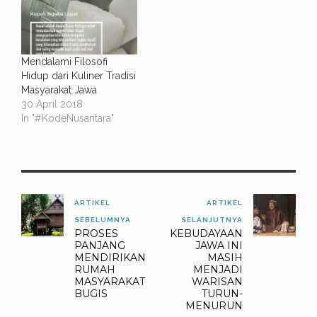
Mendalami Filosofi
Hidup dari Kuliner Tradisi
Masyarakat Jawa
30 April 2018
In "#KodeNusantara"
ARTIKEL
ARTIKEL
SEBELUMNYA
SELANJUTNYA
PROSES
KEBUDAYAAN
PANJANG
JAWA INI
MENDIRIKAN
MASIH
RUMAH
MENJADI
MASYARAKAT
WARISAN
BUGIS
TURUN-
MENURUN