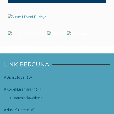
LINK BERGUNA
#DanauToba
(26)
#KodeNusantara
(404)
#archipelaQode
(1)
#NusaKuliner
(101)