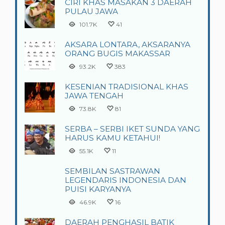
CIRI KHAS MASAKAN 3 DAERAH
PULAU JAWA
101.7K
41
AKSARA LONTARA, AKSARANYA
ORANG BUGIS MAKASSAR
93.2K
383
KESENIAN TRADISIONAL KHAS
JAWA TENGAH
73.8K
81
SERBA – SERBI IKET SUNDA YANG
HARUS KAMU KETAHUI!
55.1K
11
SEMBILAN SASTRAWAN
LEGENDARIS INDONESIA DAN
PUISI KARYANYA
46.9K
16
DAERAH PENGHASIL BATIK