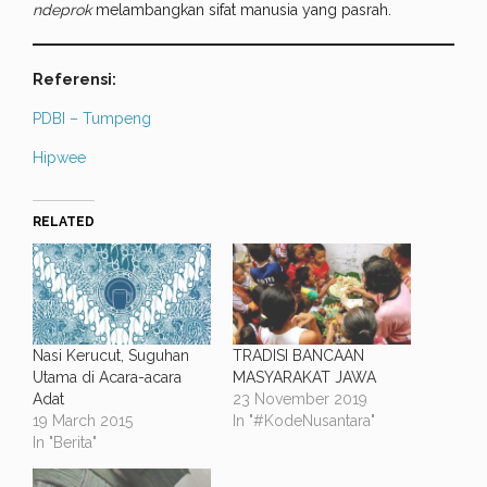
ndeprok
melambangkan sifat manusia yang pasrah.
Referensi:
PDBI – Tumpeng
Hipwee
RELATED
Nasi Kerucut, Suguhan
TRADISI BANCAAN
Utama di Acara-acara
MASYARAKAT JAWA
Adat
23 November 2019
19 March 2015
In "#KodeNusantara"
In "Berita"