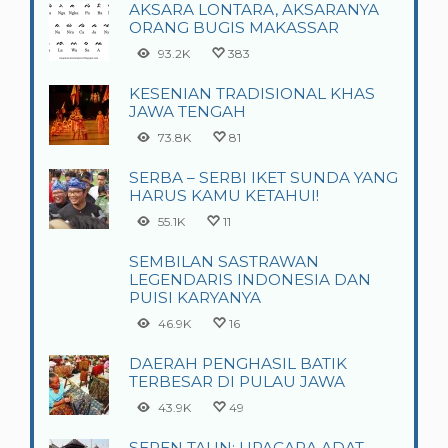
AKSARA LONTARA, AKSARANYA
ORANG BUGIS MAKASSAR
93.2K
383
KESENIAN TRADISIONAL KHAS
JAWA TENGAH
73.8K
81
SERBA – SERBI IKET SUNDA YANG
HARUS KAMU KETAHUI!
55.1K
11
SEMBILAN SASTRAWAN
LEGENDARIS INDONESIA DAN
PUISI KARYANYA
46.9K
16
DAERAH PENGHASIL BATIK
TERBESAR DI PULAU JAWA
43.9K
49
SEREN TAUN: UPACARA ADAT