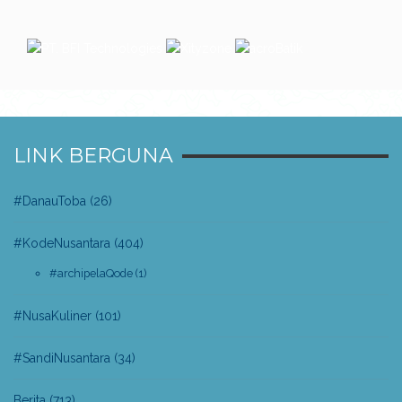
LINK BERGUNA
#DanauToba
(26)
#KodeNusantara
(404)
#archipelaQode
(1)
#NusaKuliner
(101)
#SandiNusantara
(34)
Berita
(713)