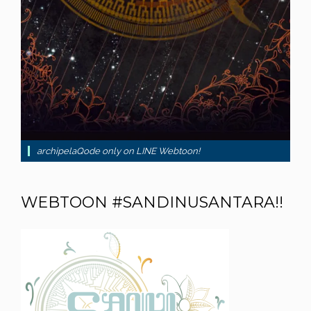
archipelaQode only on LINE Webtoon!
WEBTOON #SANDINUSANTARA!!