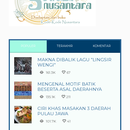
POPULER
TERAKHIR
KOMENTAR
MAKNA DIBALIK LAGU ”LINGSIR
WENGI”
161.3K
67
MENGENAL MOTIF BATIK
BESERTA ASAL DAERAHNYA
135.1K
211
CIRI KHAS MASAKAN 3 DAERAH
PULAU JAWA
101.7K
41