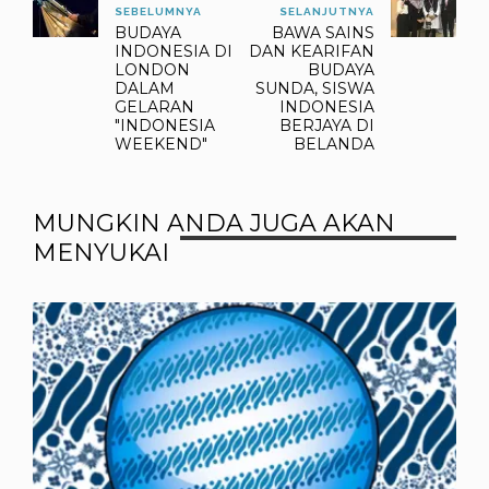
SEBELUMNYA
SELANJUTNYA
berupa hasil dari aktivitas,
BUDAYA
BAWA SAINS
perbuatan,…
INDONESIA DI
DAN KEARIFAN
LONDON
BUDAYA
DALAM
SUNDA, SISWA
GELARAN
INDONESIA
"INDONESIA
BERJAYA DI
WEEKEND"
BELANDA
MUNGKIN ANDA JUGA AKAN
MENYUKAI