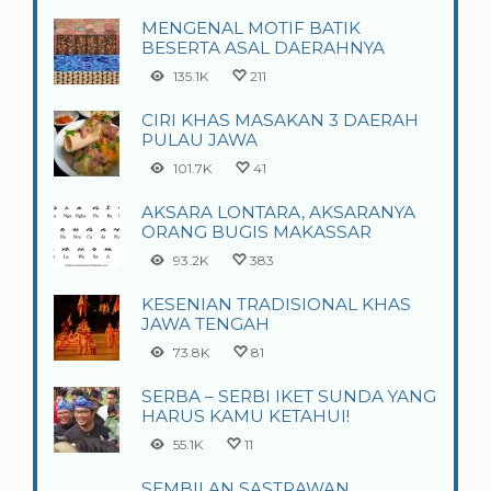
MENGENAL MOTIF BATIK
BESERTA ASAL DAERAHNYA
135.1K
211
CIRI KHAS MASAKAN 3 DAERAH
PULAU JAWA
101.7K
41
AKSARA LONTARA, AKSARANYA
ORANG BUGIS MAKASSAR
93.2K
383
KESENIAN TRADISIONAL KHAS
JAWA TENGAH
73.8K
81
SERBA – SERBI IKET SUNDA YANG
HARUS KAMU KETAHUI!
55.1K
11
SEMBILAN SASTRAWAN