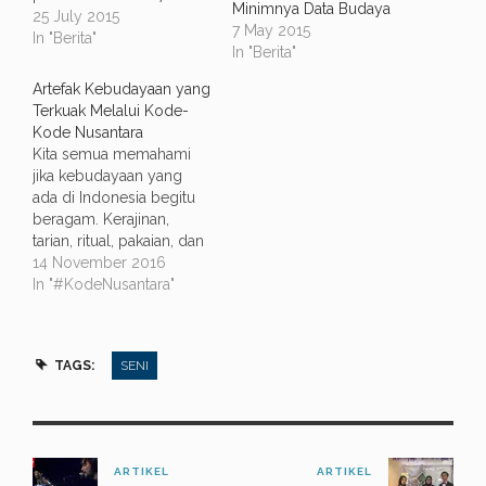
Minimnya Data Budaya
hingga Januari 2018.
25 July 2015
7 May 2015
Salah satu festival besar
In "Berita"
In "Berita"
dua tahunan di Eropa
yang telah
Artefak Kebudayaan yang
diselenggarakan sejak
Terkuak Melalui Kode-
1969. Festival seni
Kode Nusantara
budaya ini dikemas
Kita semua memahami
dalam Europalia
jika kebudayaan yang
Indonesia. Menteri
ada di Indonesia begitu
Pendidikan dan
beragam. Kerajinan,
Kebudayaan
tarian, ritual, pakaian, dan
(Mendikbud) Anies
masih banyak lagi.
14 November 2016
Baswedan
Ekspresi-ekspresi
In "#KodeNusantara"
mengungkapkan dalam…
budaya tersebut
merupakan artefak
kebudayaan ketika
TAGS:
SENI
mereka menjadi media
untuk membaca nilai
yang ada di balik itu
semua. Artefak sendiri
merupakan wujud
ARTIKEL
ARTIKEL
kebudayaan fisik yang