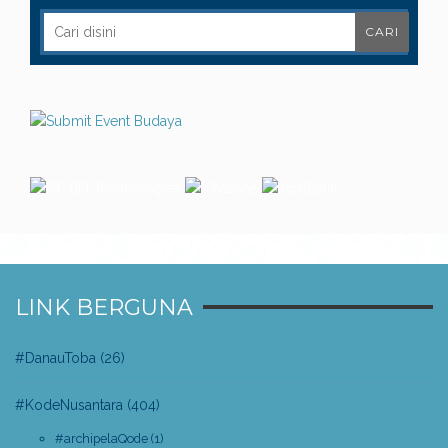
LINK BERGUNA
#DanauToba
(26)
#KodeNusantara
(404)
#archipelaQode
(1)